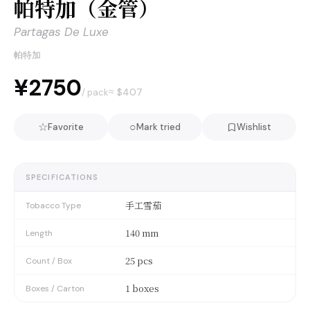
帕特加（金管）
Partagas De Luxe
帕特加
¥2750
≈ $
407
/ pack
☆
○
Favorite
Mark tried
Wishlist
SPECIFICATIONS
手工雪茄
Tobacco Type
140 mm
Length
25 pcs
Count / Box
1 boxes
Boxes / Carton