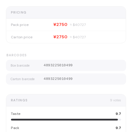
PRICING
¥2750
Pack price
≈ $
407.27
¥2750
Carton price
≈ $
407.27
BARCODES
Box barcode
4893225010499
Carton barcode
4893225010499
RATINGS
9
votes
Taste
9.7
Pack
9.7