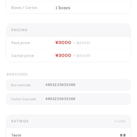
1 boxes
Boxes / Carton
PRICING
¥3000
Pack price
≈ $
443.81
¥3000
Carton price
≈ $
443.81
BARCODES
Box barcode
4893225033368
Carton barcode
4893225033368
RATINGS
8
votes
Taste
9.8