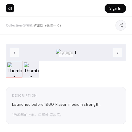
烟
Sign In
Collection
›
罗密欧
›
罗密欧（银管一号）
‹
›
1
/
2
DESCRIPTION
Launched before 1960. Flavor: medium strength.
1960年前上市。口感:中等浓度。