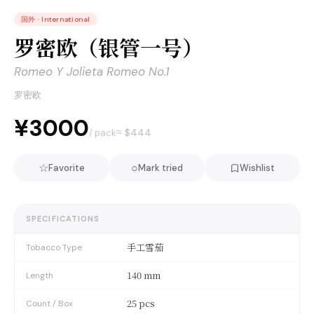
国外
·
International
罗密欧（银管一号）
Romeo Y Jolieta Romeo No.1
罗密欧
¥3000
≈ $
444
/ pack
☆
○
Favorite
Mark tried
Wishlist
SPECIFICATIONS
手工雪茄
Tobacco Type
140 mm
Length
25 pcs
Count / Box