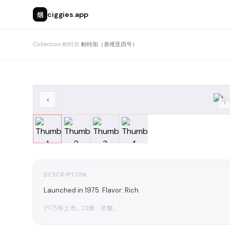
烟
ciggies.app
Collection
›
帕特加
›
帕特加（喜维亚四号）
‹
1
DESCRIPTION
Launched in 1975. Flavor: Rich.
1975年上市。口感：浓郁。