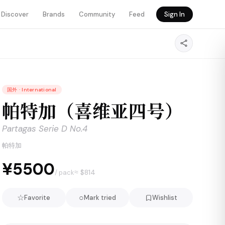
Discover
Brands
Community
Feed
Sign In
国外
·
International
帕特加（喜维亚四号）
Partagas Serie D No.4
帕特加
¥5500
≈ $
814
/ pack
☆
○
Favorite
Mark tried
Wishlist