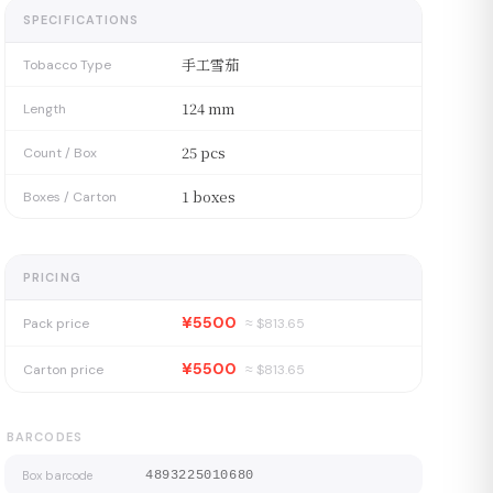
SPECIFICATIONS
手工雪茄
Tobacco Type
124 mm
Length
25 pcs
Count / Box
1 boxes
Boxes / Carton
PRICING
¥5500
Pack price
≈ $
813.65
¥5500
Carton price
≈ $
813.65
BARCODES
Box barcode
4893225010680