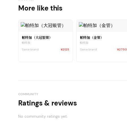
More like this
帕特加（大冠银管）
帕特加（金管）
帕特加
帕特加
Same brand
¥2125
Same brand
¥275
COMMUNITY
Ratings & reviews
No community ratings yet.