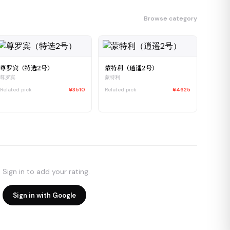
Browse category
尊罗宾（特选2号）
蒙特利（逍遥2号）
尊罗宾
蒙特利
Related pick
¥3510
Related pick
¥4625
Sign in to add your rating.
Sign in with Google