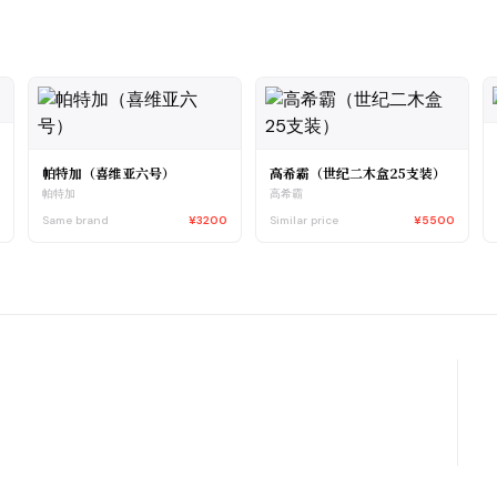
帕特加（喜维亚六号）
高希霸（世纪二木盒25支装）
0
帕特加
高希霸
Same brand
¥3200
Similar price
¥5500