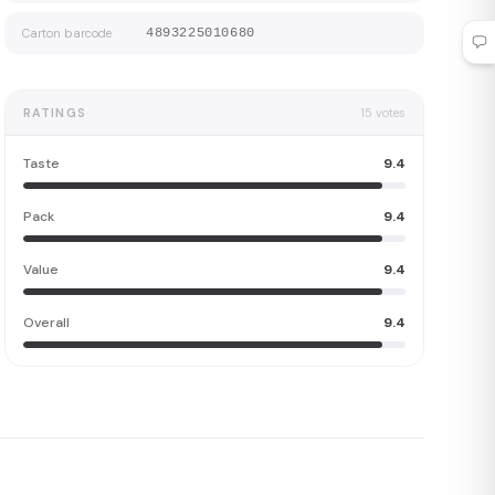
Carton barcode
4893225010680
RATINGS
15
votes
Taste
9.4
Pack
9.4
Value
9.4
Overall
9.4