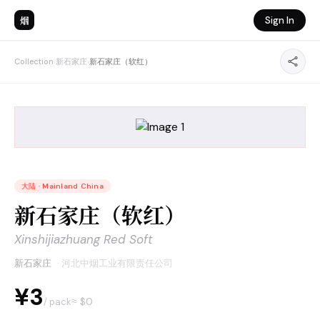
烟
Sign In
Collection
›
新石家庄
›
新石家庄（软红）
大陆
·
Mainland China
新石家庄（软红）
Xinshijiazhuang Red Soft
新石家庄
·
河北中烟工业有限责任公司
¥3
≈ $
0
/ pack