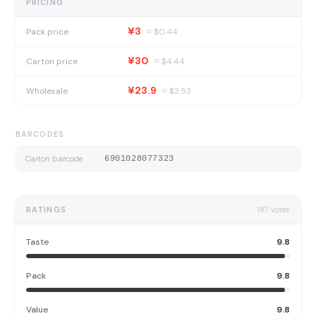
PRICING
¥3
Pack price
≈ $
0.44
¥30
Carton price
≈ $
4.44
¥23.9
Wholesale
≈ $
3.53
BARCODES
Carton barcode
6901028077323
RATINGS
187
votes
Taste
9.8
Pack
9.8
Value
9.8