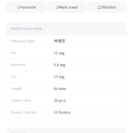
☆
○
Favorite
Mark tried
Wishlist
SPECIFICATIONS
烤烟型
Tobacco Type
11 mg
Tar
0.8 mg
Nicotine
13 mg
CO
84 mm
Length
20 pcs
Count / Box
10 boxes
Boxes / Carton