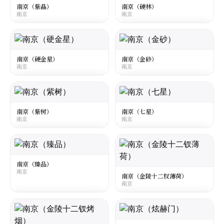
南京
南京
南京（紫晶）
南京（硬林）
南京
南京
☆
☆
¥14
¥22
○
○
大陆
·
Mainland China
大陆
·
Mainland China
Nanjing Zijing
Nanjing Lin Hard
南京
南京
南京（硬金星）
南京（金砂）
南京
南京
☆
☆
¥7.5
¥13
○
○
大陆
·
Mainland China
大陆
·
Mainland China
Nanjing Golden Star Hard
Nanjing Jinsha
南京
南京
南京（紫树）
南京（七星）
南京
南京
☆
☆
¥16
¥15
○
○
大陆
·
Mainland China
大陆
·
Mainland China
Nanjing Purple Tree
Nanjing Seven Stars
南京
南京
南京（臻品）
南京
☆
☆
¥7.5
¥28
○
○
南京（金陵十二钗薄荷）
南京
大陆
·
Mainland China
大陆
·
Mainland China
Nanjing Zhenpin
Nanjing Twelve Hairpins of Jinling
Mint
南京