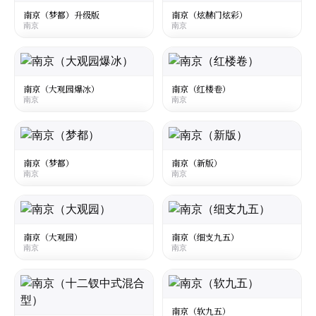
New
南京
南京（梦都）升级版
南京（炫赫门炫彩）
南京
南京
南京
☆
¥65
○
☆
¥40
○
大陆
·
Mainland China
大陆
·
Mainland China
Nanjing Mengdu
Nanjing Hyun Herman Dazzle
南京
南京
南京（大观园爆冰）
南京（红楼卷）
南京
南京
☆
☆
¥20
¥26
○
○
大陆
·
Mainland China
大陆
·
Mainland China
Nanjing Daguanyuan Ice
Nanjing Dream of the Red Chamber
南京
南京
南京（梦都）
南京（新版）
南京
南京
☆
☆
¥35
¥65
○
○
大陆
·
Mainland China
大陆
·
Mainland China
Nanjing Mengdu
Nanjing New
南京
南京
南京（大观园）
南京（细支九五）
南京
南京
☆
☆
¥25
¥16
○
○
大陆
·
Mainland China
大陆
·
Mainland China
Nanjing Daguanyuan
Nanjing 95 Silm
南京
南京
南京（软九五）