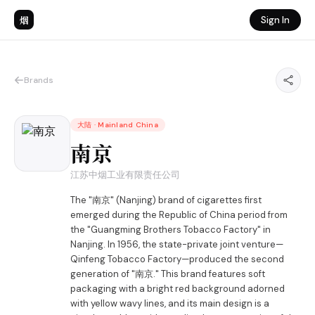
烟
Sign In
Brands
大陆
·
Mainland China
南京
江苏中烟工业有限责任公司
The "南京" (Nanjing) brand of cigarettes first
emerged during the Republic of China period from
the "Guangming Brothers Tobacco Factory" in
Nanjing. In 1956, the state-private joint venture—
Qinfeng Tobacco Factory—produced the second
generation of "南京." This brand features soft
packaging with a bright red background adorned
with yellow wavy lines, and its main design is a