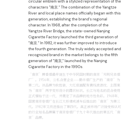
circular emblem with a stylized representation of the
characters "南京." The combination of the Yangtze
River and local place names officially began with this
generation, establishing the brand's regional
character. In 1968, after the completion of the
Yangtze River Bridge, the state-owned Nanjing
Cigarette Factory launched the third generation of
"南京." In 1982, it was further improved to introduce
the fourth generation. The truly widely accepted and
recognized brand in the market belongs to the fifth
generation of "南京," launched by the Nanjing
Cigarette Factory in the 1990s.
“南京”牌香烟最早诞生于中华民国时期的南京“光明兄弟烟
厂”。1956年，公私合营企业——勤丰烟厂生产的“南京”为
第二代。该品牌为软包装，大红底面配有黄线波浪纹，主图案
为“南京”两字变形设计的圆状标识。长江与地名的混合使用
正式肇始于这一代，并奠定了该品牌的地方性色彩。1968年，
国营南京卷烟厂在长江大桥建成通车后推出的“南京”为第三
代。1982年又改进推出了第四代。真正被市场广泛接受和认可
的行业知名品牌属于南京卷烟厂于九十年代推出的第五代“南
京”品牌。