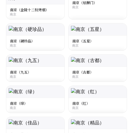
南京（炫赫门）
南京
南京
☆
¥32
○
南京（金陵十二钗烤烟）
☆
¥22
○
南京
大陆
·
Mainland China
大陆
·
Mainland China
Nanjing Twelve Hairpins of Jinling
Nanjing Hyun Herman
Virginia
南京
南京（硬珍品）
南京（五星）
南京
南京
南京
☆
¥16
○
☆
¥28
○
大陆
·
Mainland China
大陆
·
Mainland China
Nanjing Zhenpin Hard
Nanjing 5 Stars
南京
南京
南京（九五）
南京（古都）
南京
南京
☆
☆
¥50
¥20
○
○
大陆
·
Mainland China
大陆
·
Mainland China
Nanjing 95
Nanjing Gudu
南京
南京
南京（绿）
南京（红）
南京
南京
☆
☆
¥100
¥50
○
○
大陆
·
Mainland China
大陆
·
Mainland China
Nanjing Green
Nanjing Red
南京
南京