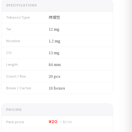
SPECIFICATIONS
烤烟型
Tobacco Type
12 mg
Tar
1.2 mg
Nicotine
13 mg
CO
84 mm
Length
20 pcs
Count / Box
10 boxes
Boxes / Carton
PRICING
¥20
Pack price
≈ $
2.96