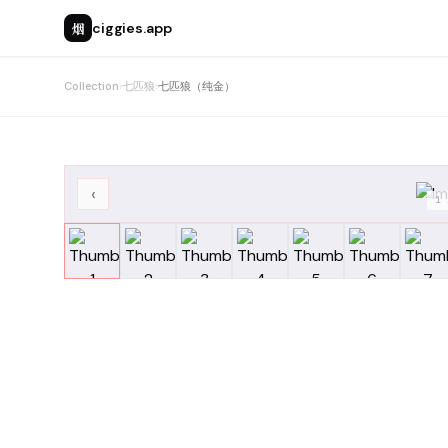
烟
ciggies.app
Collection
›
七匹狼
›
七匹狼（纯金）
‹
1