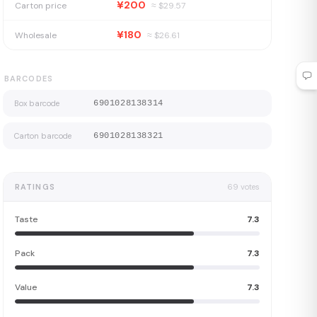
¥200
Carton price
≈ $
29.57
¥180
Wholesale
≈ $
26.61
BARCODES
Box barcode
6901028138314
Carton barcode
6901028138321
RATINGS
69
votes
Taste
7.3
Pack
7.3
Value
7.3