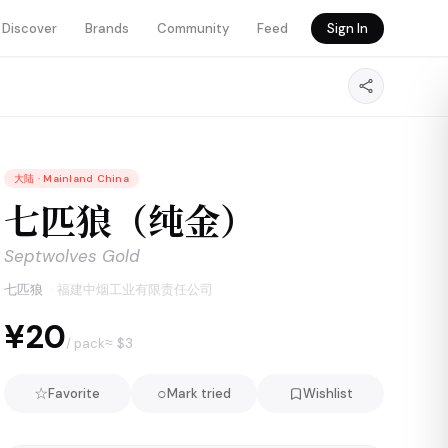
Discover
Brands
Community
Feed
Sign In
大陆
·
Mainland China
七匹狼（纯金）
Septwolves Gold
七匹狼
·
福建中烟工业有限责任公司
¥20
≈ $
3
/ pack
☆
○
Favorite
Mark tried
Wishlist