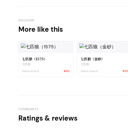
DISCOVER
More like this
七匹狼（1575）
七匹狼（金砂）
七匹狼
七匹狼
Same brand
¥20
Same brand
¥1
COMMUNITY
Ratings & reviews