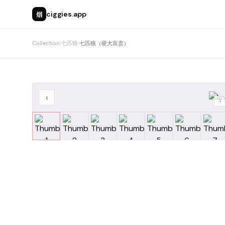
烟
ciggies.app
Collection
›
七匹狼
›
七匹狼（硬大富贵）
‹
1