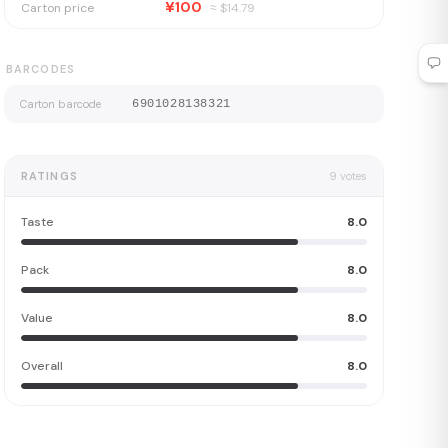
¥100
Carton price
≈ $
14.79
BARCODES
Carton barcode
6901028138321
RATINGS
9
votes
Taste
8.0
Pack
8.0
Value
8.0
Overall
8.0