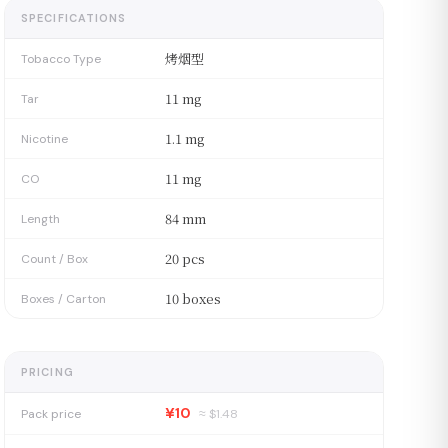
SPECIFICATIONS
烤烟型
Tobacco Type
11 mg
Tar
1.1 mg
Nicotine
11 mg
CO
84 mm
Length
20 pcs
Count / Box
10 boxes
Boxes / Carton
PRICING
¥10
Pack price
≈ $
1.48