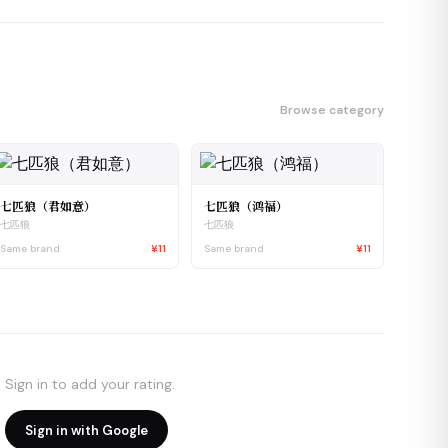
Browse category
七匹狼（君如意）
七匹狼（鸿福）
七匹狼
七匹狼
Same brand
¥11
Same brand
¥11
Sign in to add your rating.
Sign in with Google