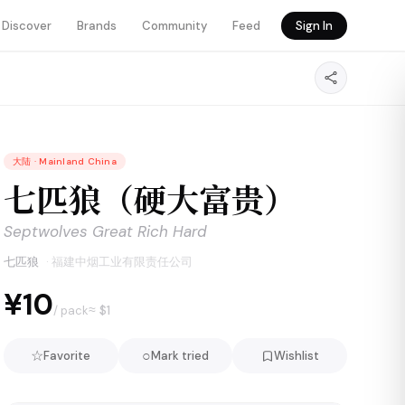
Discover
Brands
Community
Feed
Sign In
大陆
·
Mainland China
七匹狼（硬大富贵）
Septwolves Great Rich Hard
七匹狼
·
福建中烟工业有限责任公司
¥10
≈ $
1
/ pack
☆
○
Favorite
Mark tried
Wishlist