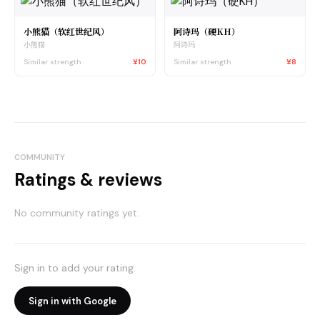
小熊猫（软红世纪风）
阿诗玛（硬KH）
小熊猫
阿诗玛
Similar strength
¥10
Similar strength
¥8
COMMUNITY
Ratings & reviews
No community ratings yet.
Sign in to add your rating.
Sign in with Google