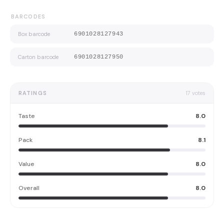
BARCODES
Box barcode
6901028127943
Carton barcode
6901028127950
RATINGS
17
votes
Taste
8.0
Pack
8.1
Value
8.0
Overall
8.0