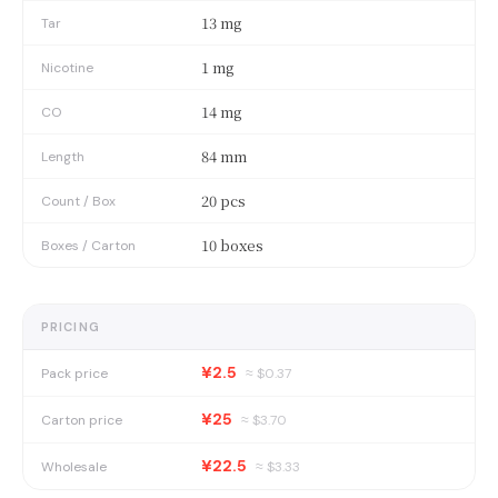
13 mg
Tar
1 mg
Nicotine
14 mg
CO
84 mm
Length
20 pcs
Count / Box
10 boxes
Boxes / Carton
PRICING
¥2.5
Pack price
≈ $
0.37
¥25
Carton price
≈ $
3.70
¥22.5
Wholesale
≈ $
3.33