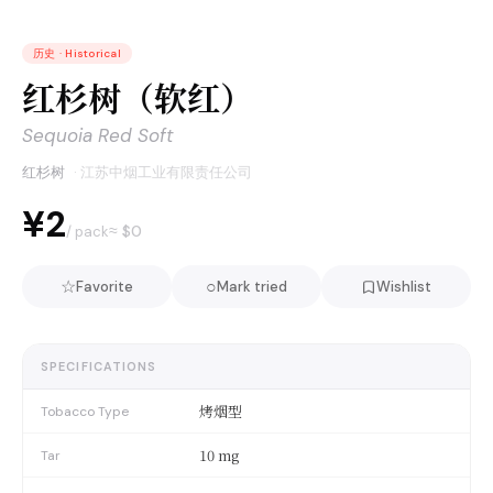
历史
·
Historical
红杉树（软红）
Sequoia Red Soft
红杉树
·
江苏中烟工业有限责任公司
¥2
≈ $
0
/ pack
☆
○
Favorite
Mark tried
Wishlist
SPECIFICATIONS
烤烟型
Tobacco Type
10 mg
Tar