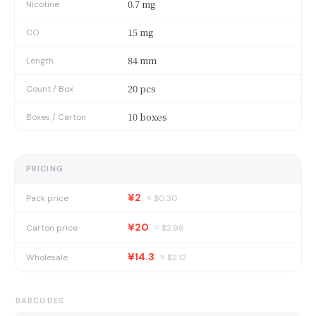
0.7 mg
Nicotine
15 mg
CO
84 mm
Length
20 pcs
Count / Box
10 boxes
Boxes / Carton
PRICING
¥2
Pack price
≈ $
0.30
¥20
Carton price
≈ $
2.96
¥14.3
Wholesale
≈ $
2.12
BARCODES