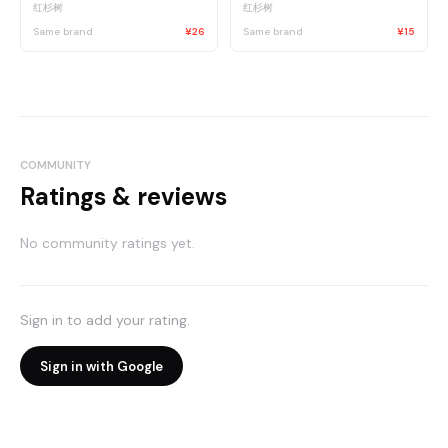
红杉树
红杉树
Same brand
¥26
Same brand
¥15
COMMUNITY
Ratings & reviews
No community ratings yet.
Sign in to add your rating.
Sign in with Google