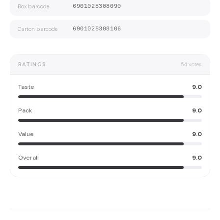
Box barcode
6901028308090
Carton barcode
6901028308106
RATINGS
54
votes
Taste
9.0
Pack
9.0
Value
9.0
Overall
9.0