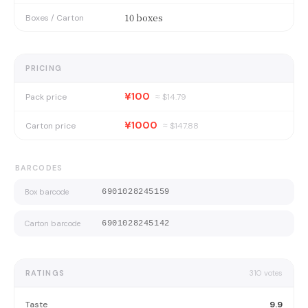
10 boxes
Boxes / Carton
PRICING
¥100
Pack price
≈ $
14.79
¥1000
Carton price
≈ $
147.88
BARCODES
Box barcode
6901028245159
Carton barcode
6901028245142
RATINGS
310
votes
Taste
9.9