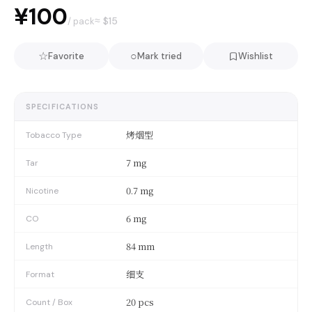
¥100
≈ $
15
/ pack
☆
○
Favorite
Mark tried
Wishlist
SPECIFICATIONS
烤烟型
Tobacco Type
7 mg
Tar
0.7 mg
Nicotine
6 mg
CO
84 mm
Length
细支
Format
20 pcs
Count / Box