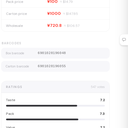
¥100
Pack price
≈ $
14.79
¥1000
Carton price
≈ $
147.85
¥720.8
Wholesale
≈ $
106.57
BARCODES
Box barcode
6901028196048
Carton barcode
6901028196055
RATINGS
547
votes
Taste
7.2
Pack
7.3
Value
7.2