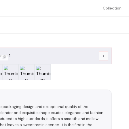
Collection
›
/
10
 packaging design and exceptional quality of the
s slender and exquisite shape exudes elegance and fashion.
duced to high standards, it offers a smooth and mellow
hat leaves a sweet reminiscence. It is the first in the