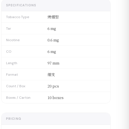
SPECIFICATIONS
烤烟型
Tobacco Type
6 mg
Tar
0.6 mg
Nicotine
6 mg
CO
97 mm
Length
细支
Format
20 pcs
Count / Box
10 boxes
Boxes / Carton
PRICING