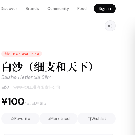
Discover
Brands
Community
Feed
Sign In
大陆
·
Mainland China
白沙（细支和天下）
Baisha Hetianxia Silm
白沙
·
湖南中烟工业有限责任公司
¥100
≈ $
15
/ pack
☆
○
Favorite
Mark tried
Wishlist