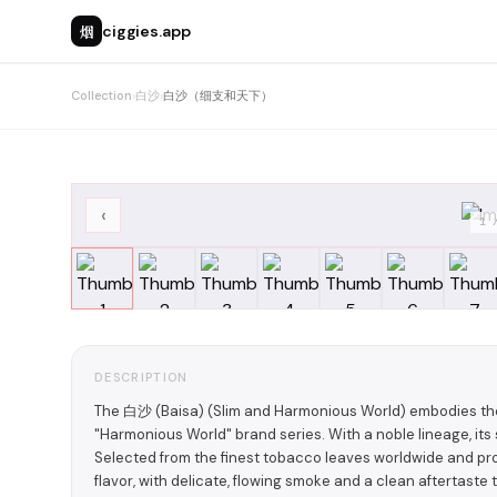
烟
ciggies.app
Collection
›
白沙
›
白沙（细支和天下）
‹
1
DESCRIPTION
The 白沙 (Baisa) (Slim and Harmonious World) embodies the
"Harmonious World" brand series. With a noble lineage, it
Selected from the finest tobacco leaves worldwide and pro
flavor, with delicate, flowing smoke and a clean aftertaste t