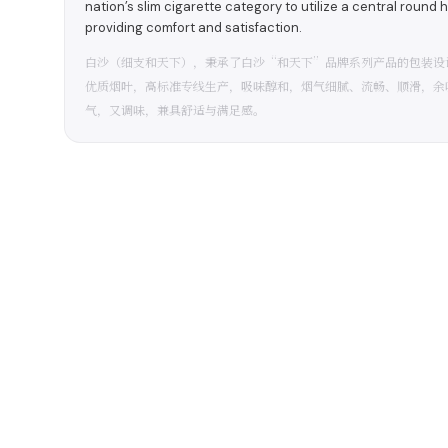
nation’s slim cigarette category to utilize a central round h
providing comfort and satisfaction.
白沙（细支和天下），秉承了白沙“和天下”品牌系列产品的包装设
优质烟叶，高标准专线生产，吸味醇和，烟气细腻、流畅、顺滑，余
气，又调味，兼具舒适与满足感。