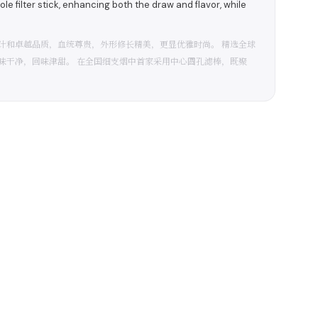
ole filter stick, enhancing both the draw and flavor, while
计和卓越品质，血统尊贵，外形修长精美，更显优雅时尚。 精选全球
味干净，回味津甜。 在全国细支烟中首家采用中心圆孔滤棒，既聚