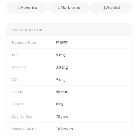
☆
○
Favorite
Mark tried
Wishlist
SPECIFICATIONS
烤烟型
Tobacco Type
8 mg
Tar
0.9 mg
Nicotine
9 mg
CO
88 mm
Length
中支
Format
20 pcs
Count / Box
10 boxes
Boxes / Carton