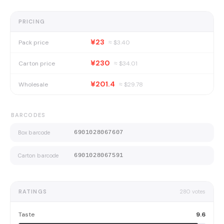
PRICING
¥23
Pack price
≈ $
3.40
¥230
Carton price
≈ $
34.01
¥201.4
Wholesale
≈ $
29.78
BARCODES
Box barcode
6901028067607
Carton barcode
6901028067591
RATINGS
280
votes
Taste
9.6