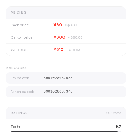
PRICING
¥60
Pack price
≈ $
8.89
¥600
Carton price
≈ $
88.86
¥510
Wholesale
≈ $
75.53
BARCODES
Box barcode
6901028067058
Carton barcode
6901028067348
RATINGS
294
votes
Taste
9.7