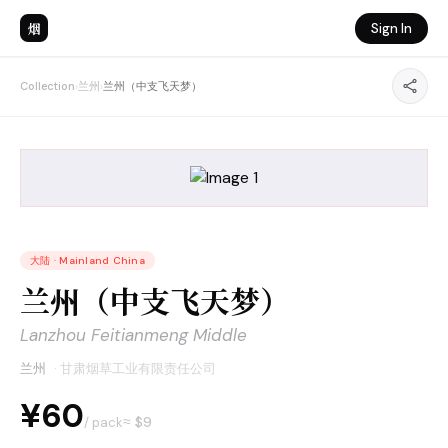
烟
Sign In
Collection
›
兰州
›
兰州（中支飞天梦）
大陆
·
Mainland China
兰州（中支飞天梦）
Lanzhou Feitianmeng Middle
兰州
·
甘肃烟草工业有限责任公司
¥60
≈ $
9
/ pack