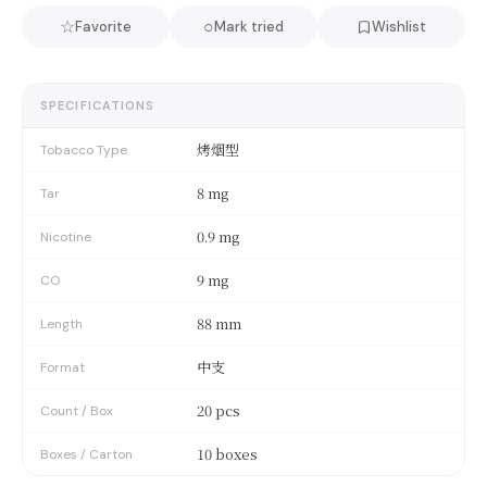
☆
○
Favorite
Mark tried
Wishlist
SPECIFICATIONS
烤烟型
Tobacco Type
8 mg
Tar
0.9 mg
Nicotine
9 mg
CO
88 mm
Length
中支
Format
20 pcs
Count / Box
10 boxes
Boxes / Carton