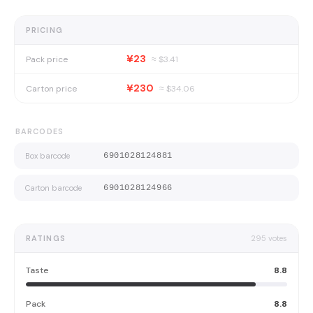
PRICING
¥23
Pack price
≈ $
3.41
¥230
Carton price
≈ $
34.06
BARCODES
Box barcode
6901028124881
Carton barcode
6901028124966
RATINGS
295
votes
Taste
8.8
Pack
8.8