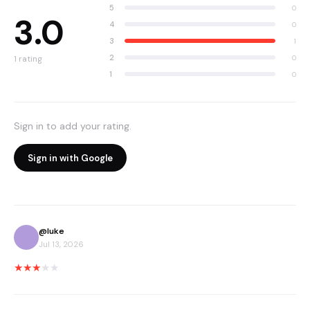
5
0
3.0
4
0
3
1
2
0
1
rating
1
0
Sign in to add your rating.
Sign in with Google
@
luke
Jul 13, 2026
★
★
★
★
★