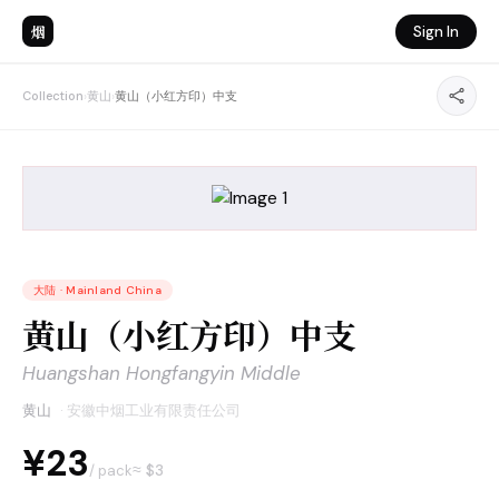
烟
Sign In
Collection
›
黄山
›
黄山（小红方印）中支
大陆
·
Mainland China
黄山（小红方印）中支
Huangshan Hongfangyin Middle
黄山
·
安徽中烟工业有限责任公司
¥23
≈ $
3
/ pack