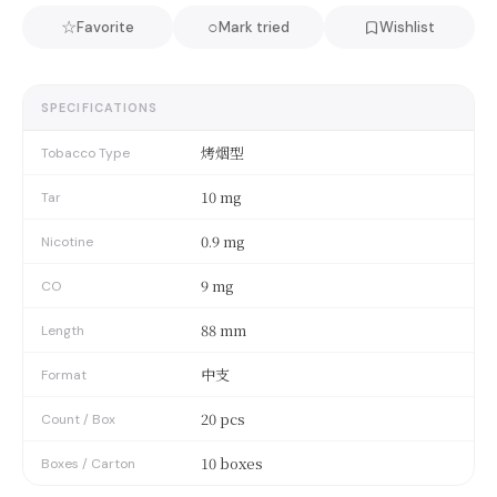
☆
○
Favorite
Mark tried
Wishlist
SPECIFICATIONS
烤烟型
Tobacco Type
10 mg
Tar
0.9 mg
Nicotine
9 mg
CO
88 mm
Length
中支
Format
20 pcs
Count / Box
10 boxes
Boxes / Carton