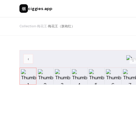
烟
ciggies.app
Collection
›
梅花王
›
梅花王（旗袍红）
‹
1