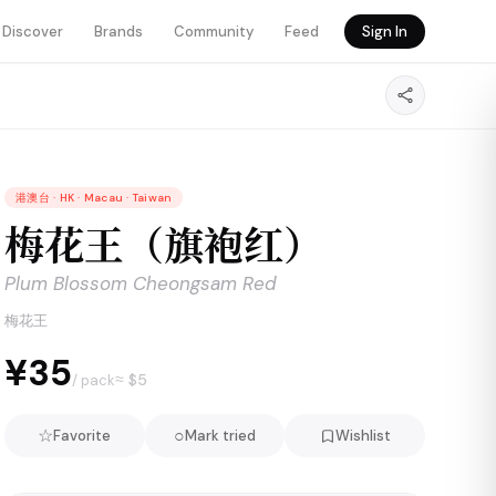
Discover
Brands
Community
Feed
Sign In
港澳台
·
HK · Macau · Taiwan
梅花王（旗袍红）
Plum Blossom Cheongsam Red
梅花王
¥35
≈ $
5
/ pack
☆
○
Favorite
Mark tried
Wishlist