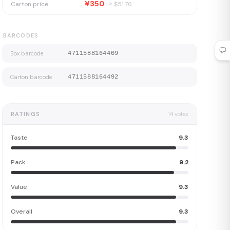
¥350
Carton price
≈ $
51.76
BARCODES
Box barcode
4711588164409
Carton barcode
4711588164492
RATINGS
14
votes
Taste
9.3
Pack
9.2
Value
9.3
Overall
9.3