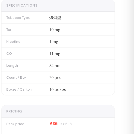
SPECIFICATIONS
烤烟型
Tobacco Type
10 mg
Tar
1 mg
Nicotine
11 mg
CO
84 mm
Length
20 pcs
Count / Box
10 boxes
Boxes / Carton
PRICING
¥35
Pack price
≈ $
5.18