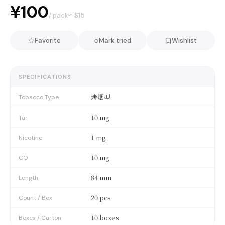
¥100
≈ $
15
/ pack
☆
○
Favorite
Mark tried
Wishlist
SPECIFICATIONS
烤烟型
Tobacco Type
10 mg
Tar
1 mg
Nicotine
10 mg
CO
84 mm
Length
20 pcs
Count / Box
10 boxes
Boxes / Carton