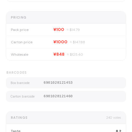
PRICING
¥100
Pack price
≈ $
14.79
¥1000
Carton price
≈ $
147.88
¥848
Wholesale
≈ $
125.40
BARCODES
Box barcode
6901028121453
Carton barcode
6901028121460
RATINGS
240
votes
Taste
8.2