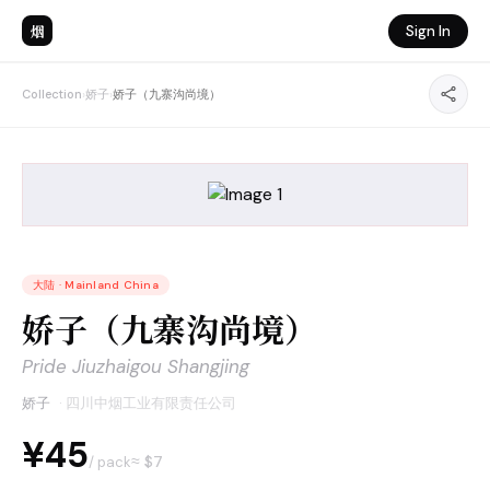
烟
Sign In
Collection
›
娇子
›
娇子（九寨沟尚境）
大陆
·
Mainland China
娇子（九寨沟尚境）
Pride Jiuzhaigou Shangjing
娇子
·
四川中烟工业有限责任公司
¥45
≈ $
7
/ pack