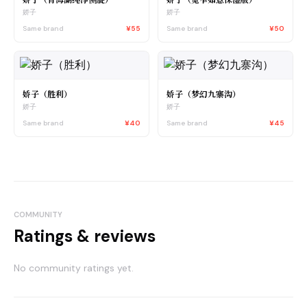
娇子
娇子
Same brand
¥55
Same brand
¥50
娇子（胜利）
娇子（梦幻九寨沟）
娇子
娇子
Same brand
¥40
Same brand
¥45
COMMUNITY
Ratings & reviews
No community ratings yet.