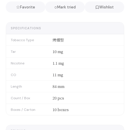
☆
○
Favorite
Mark tried
Wishlist
SPECIFICATIONS
烤烟型
Tobacco Type
10 mg
Tar
1.1 mg
Nicotine
11 mg
CO
84 mm
Length
20 pcs
Count / Box
10 boxes
Boxes / Carton