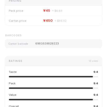
PRICING
¥45
Pack price
≈ $
6.65
¥450
Carton price
≈ $
66.52
BARCODES
Carton barcode
6901028029223
RATINGS
14
votes
Taste
9.4
Pack
9.4
Value
9.4
Overall
9.4