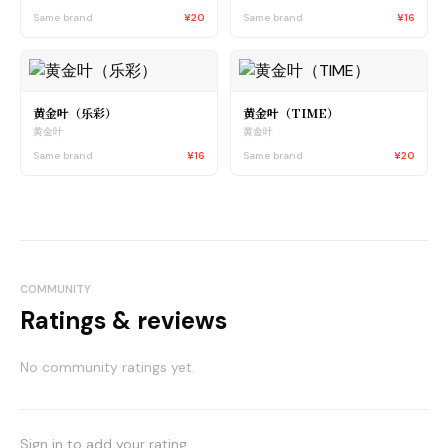
Same brand
¥20
Same brand
¥16
黄金叶（乐彩）
黄金叶（TIME）
黄金叶
黄金叶
Same brand
¥16
Same brand
¥20
COMMUNITY
Ratings & reviews
No community ratings yet.
Sign in to add your rating.