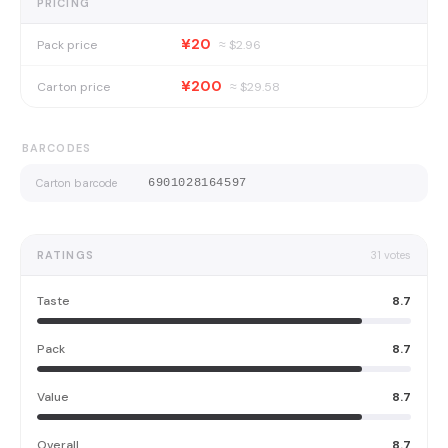
PRICING
¥20
Pack price
≈ $
2.96
¥200
Carton price
≈ $
29.58
BARCODES
Carton barcode
6901028164597
RATINGS
31
votes
Taste
8.7
Pack
8.7
Value
8.7
Overall
8.7