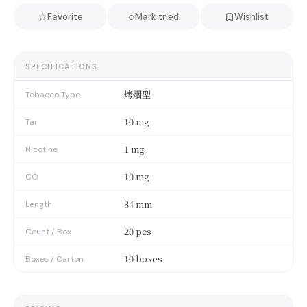
☆
○
Favorite
Mark tried
Wishlist
SPECIFICATIONS
烤烟型
Tobacco Type
10 mg
Tar
1 mg
Nicotine
10 mg
CO
84 mm
Length
20 pcs
Count / Box
10 boxes
Boxes / Carton