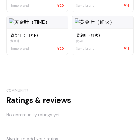
Same brand
¥20
Same brand
¥16
黄金叶（TIME）
黄金叶（红火）
黄金叶
黄金叶
Same brand
¥20
Same brand
¥18
COMMUNITY
Ratings & reviews
No community ratings yet.
Sign in to add your rating.