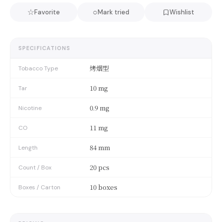
☆
○
Favorite
Mark tried
Wishlist
SPECIFICATIONS
烤烟型
Tobacco Type
10 mg
Tar
0.9 mg
Nicotine
11 mg
CO
84 mm
Length
20 pcs
Count / Box
10 boxes
Boxes / Carton