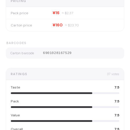
PRICING
¥16
Pack price
≈ $
2.37
¥160
Carton price
≈ $
23.70
BARCODES
Carton barcode
6901028167529
RATINGS
37
votes
Taste
7.5
Pack
7.5
Value
7.5
Overall
7.5