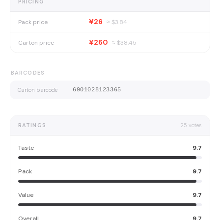
PRICING
¥26
Pack price
≈ $
3.84
¥260
Carton price
≈ $
38.45
BARCODES
Carton barcode
6901028123365
RATINGS
25
votes
Taste
9.7
Pack
9.7
Value
9.7
Overall
9.7