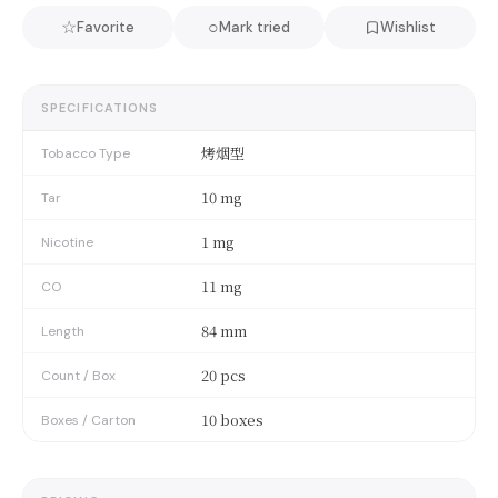
☆
○
Favorite
Mark tried
Wishlist
SPECIFICATIONS
烤烟型
Tobacco Type
10 mg
Tar
1 mg
Nicotine
11 mg
CO
84 mm
Length
20 pcs
Count / Box
10 boxes
Boxes / Carton