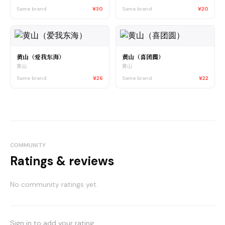
Same brand
¥30
Same brand
¥20
黄山（爱我东海）
黄山（喜团圆）
黄山
黄山
Same brand
¥26
Same brand
¥22
COMMUNITY
Ratings & reviews
No community ratings yet.
Sign in to add your rating.