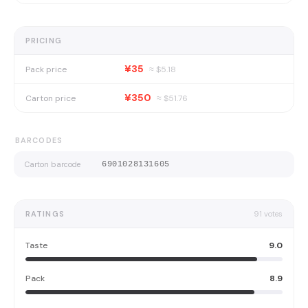
PRICING
¥35
Pack price
≈ $
5.18
¥350
Carton price
≈ $
51.76
BARCODES
Carton barcode
6901028131605
RATINGS
91
votes
Taste
9.0
Pack
8.9