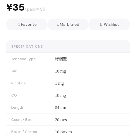
¥35
≈ $
5
/ pack
☆
○
Favorite
Mark tried
Wishlist
SPECIFICATIONS
烤烟型
Tobacco Type
10 mg
Tar
1 mg
Nicotine
10 mg
CO
84 mm
Length
20 pcs
Count / Box
10 boxes
Boxes / Carton