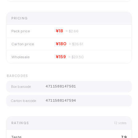
PRICING
¥18
Pack price
≈ $
2.66
¥180
Carton price
≈ $
26.61
¥159
Wholesale
≈ $
23.50
BARCODES
Box barcode
4711588147501
Carton barcode
4711588147594
RATINGS
12
votes
Taste
7.9