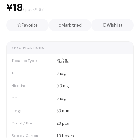
¥18
≈ $
3
/ pack
☆
○
Favorite
Mark tried
Wishlist
SPECIFICATIONS
混合型
Tobacco Type
3 mg
Tar
0.3 mg
Nicotine
5 mg
CO
83 mm
Length
20 pcs
Count / Box
10 boxes
Boxes / Carton