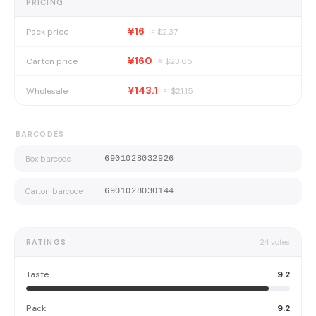
PRICING
¥16
Pack price
≈ $
2.37
¥160
Carton price
≈ $
23.65
¥143.1
Wholesale
≈ $
21.15
BARCODES
Box barcode
6901028032926
Carton barcode
6901028030144
RATINGS
24
votes
Taste
9.2
Pack
9.2