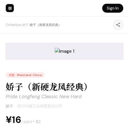
烟
Sign In
Collection
›
娇子
›
娇子（新硬龙凤经典）
大陆
·
Mainland China
娇子（新硬龙凤经典）
Pride Longfeng Classic New Hard
娇子
·
四川中烟工业有限责任公司
¥16
≈ $
2
/ pack