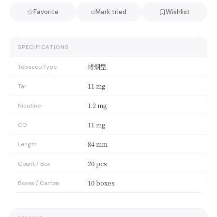
☆
○
Favorite
Mark tried
Wishlist
SPECIFICATIONS
烤烟型
Tobacco Type
11 mg
Tar
1.2 mg
Nicotine
11 mg
CO
84 mm
Length
20 pcs
Count / Box
10 boxes
Boxes / Carton