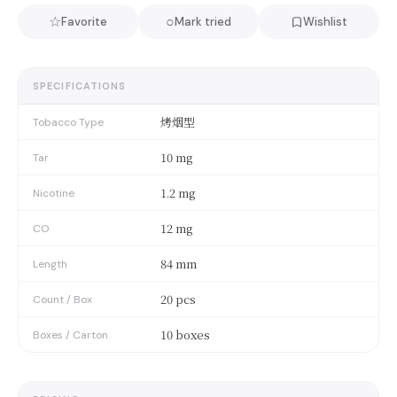
☆
○
Favorite
Mark tried
Wishlist
SPECIFICATIONS
烤烟型
Tobacco Type
10 mg
Tar
1.2 mg
Nicotine
12 mg
CO
84 mm
Length
20 pcs
Count / Box
10 boxes
Boxes / Carton