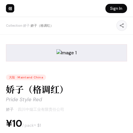
烟
Sign In
Collection
›
娇子
›
娇子（格调红）
大陆
·
Mainland China
娇子（格调红）
Pride Style Red
娇子
·
四川中烟工业有限责任公司
¥10
≈ $
1
/ pack