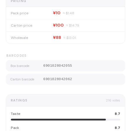
PRICING
¥10
Pack price
≈ $
1.48
¥100
Carton price
≈ $
14.79
¥88
Wholesale
≈ $
13.01
BARCODES
Box barcode
6901028042055
Carton barcode
6901028042062
RATINGS
216
votes
Taste
8.7
Pack
8.7