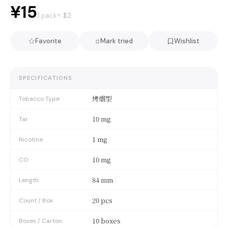
¥15
≈ $
2
/ pack
☆
○
Favorite
Mark tried
Wishlist
SPECIFICATIONS
烤烟型
Tobacco Type
10 mg
Tar
1 mg
Nicotine
10 mg
CO
84 mm
Length
20 pcs
Count / Box
10 boxes
Boxes / Carton