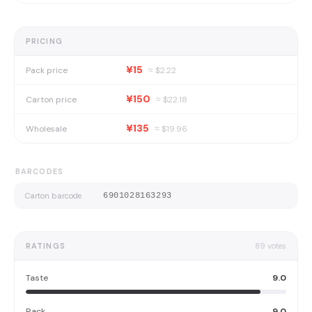
PRICING
¥15
Pack price
≈ $
2.22
¥150
Carton price
≈ $
22.18
¥135
Wholesale
≈ $
19.96
BARCODES
Carton barcode
6901028163293
RATINGS
89
votes
Taste
9.0
Pack
9.0