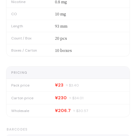
0.8 mg
Nicotine
10 mg
CO
93 mm
Length
20 pcs
Count / Box
10 boxes
Boxes / Carton
PRICING
¥23
Pack price
≈ $
3.40
¥230
Carton price
≈ $
34.01
¥206.7
Wholesale
≈ $
30.57
BARCODES