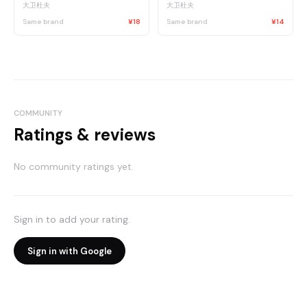
大卫杜夫
大卫杜夫
Same brand
¥18
Same brand
¥14
COMMUNITY
Ratings & reviews
No community ratings yet.
Sign in to add your rating.
Sign in with Google