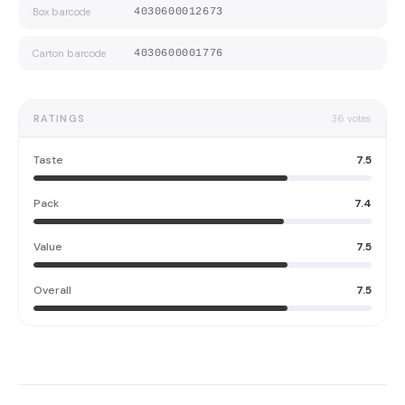
Box barcode
4030600012673
Carton barcode
4030600001776
RATINGS
36
votes
Taste
7.5
Pack
7.4
Value
7.5
Overall
7.5