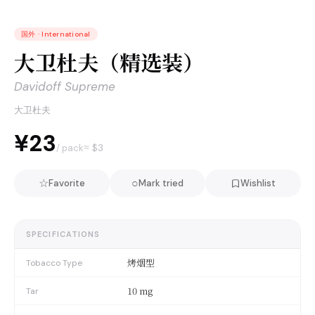
国外
·
International
大卫杜夫（精选装）
Davidoff Supreme
大卫杜夫
¥23
≈ $
3
/ pack
☆
○
Favorite
Mark tried
Wishlist
SPECIFICATIONS
烤烟型
Tobacco Type
10 mg
Tar