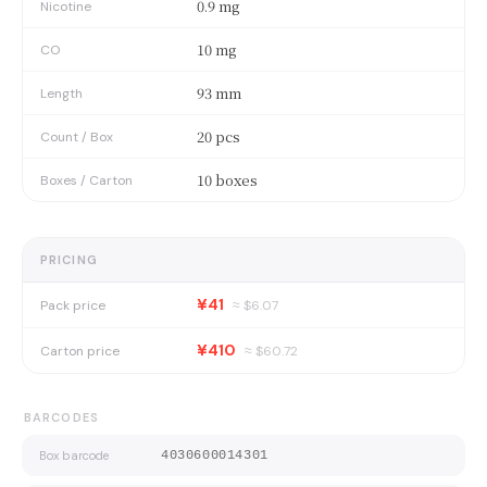
0.9 mg
Nicotine
10 mg
CO
93 mm
Length
20 pcs
Count / Box
10 boxes
Boxes / Carton
PRICING
¥41
Pack price
≈ $
6.07
¥410
Carton price
≈ $
60.72
BARCODES
Box barcode
4030600014301