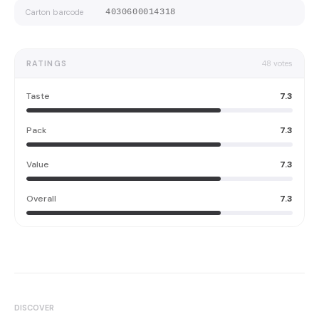
Carton barcode
4030600014318
RATINGS
48
votes
Taste
7.3
Pack
7.3
Value
7.3
Overall
7.3
DISCOVER