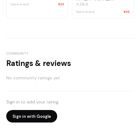
Same brand
¥23
大卫杜夫
Same brand
¥36
COMMUNITY
Ratings & reviews
No community ratings yet.
Sign in to add your rating.
Sign in with Google