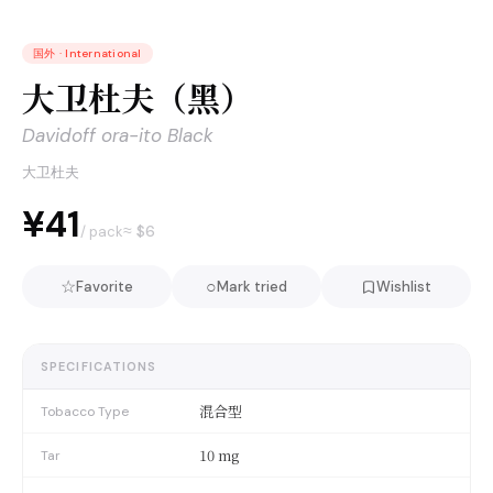
国外
·
International
大卫杜夫（黑）
Davidoff ora-ito Black
大卫杜夫
¥41
≈ $
6
/ pack
☆
○
Favorite
Mark tried
Wishlist
SPECIFICATIONS
混合型
Tobacco Type
10 mg
Tar