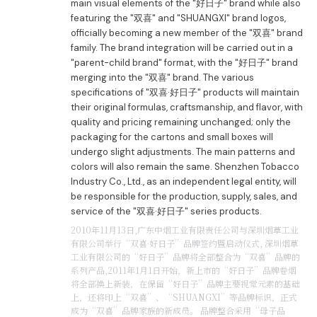
main visual elements of the "好日子" brand while also
featuring the "双喜" and "SHUANGXI" brand logos,
officially becoming a new member of the "双喜" brand
family. The brand integration will be carried out in a
"parent-child brand" format, with the "好日子" brand
merging into the "双喜" brand. The various
specifications of "双喜·好日子" products will maintain
their original formulas, craftsmanship, and flavor, with
quality and pricing remaining unchanged; only the
packaging for the cartons and small boxes will
undergo slight adjustments. The main patterns and
colors will also remain the same. Shenzhen Tobacco
Industry Co., Ltd., as an independent legal entity, will
be responsible for the production, supply, sales, and
service of the "双喜·好日子" series products.
2010年11月13日,广东中烟工业有限责任公司与深圳烟草工业
有限公司举行“双喜·好日子”品牌签约暨启动仪式, 深圳烟草
工业有限公司的“好日子”品牌将全部整合为“双喜”品牌的
系列产品,2011年1月1日开始，新上市的“好日子”品牌卷烟
将全部换上新装，在保留“好日子”品牌主要视觉元素的基础
上，还将印上“双喜”、“SHUANGXI”等品牌标识，正式
成为“双喜”品牌家族的新成员。 品牌整合采用“母子品