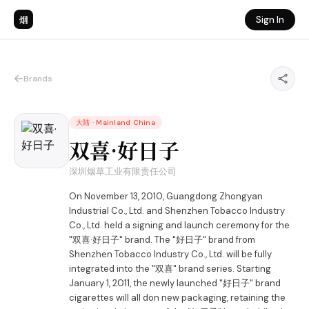
烟
Sign In
Brands
大陆
·
Mainland China
双喜·好日子
深圳烟草工业有限责任公司
On November 13, 2010, Guangdong Zhongyan
Industrial Co., Ltd. and Shenzhen Tobacco Industry
Co., Ltd. held a signing and launch ceremony for the
"双喜·好日子" brand. The "好日子" brand from
Shenzhen Tobacco Industry Co., Ltd. will be fully
integrated into the "双喜" brand series. Starting
January 1, 2011, the newly launched "好日子" brand
cigarettes will all don new packaging, retaining the