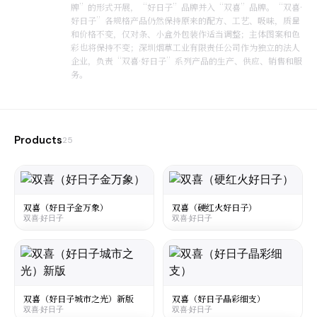
牌”的形式开展，“好日子”品牌并入“双喜”品牌。“双喜·
好日子”各规格产品仍然保持原来的配方、工艺、吸味，质量
和价格不变，仅对条、小盒外包装作适当调整；主体图案和色
彩也将保持不变；深圳烟草工业有限责任公司作为独立的法人
企业，负责“双喜·好日子”系列产品的生产、供应、销售和服
务。
Products
25
双喜（好日子金万象）
双喜（硬红火好日子）
双喜·好日子
双喜·好日子
大陆
·
Mainland China
大陆
·
Mainland China
Shuangxi Haorizi Wanxiang Gold
Shuangxi Haorizi Honghuo
双喜·好日子
双喜·好日子
☆
☆
¥32
¥21
○
○
双喜（好日子城市之光）新版
双喜（好日子晶彩细支）
双喜·好日子
双喜·好日子