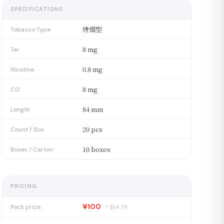
SPECIFICATIONS
烤烟型
Tobacco Type
8 mg
Tar
0.8 mg
Nicotine
8 mg
CO
84 mm
Length
20 pcs
Count / Box
10 boxes
Boxes / Carton
PRICING
¥100
Pack price
≈ $
14.79