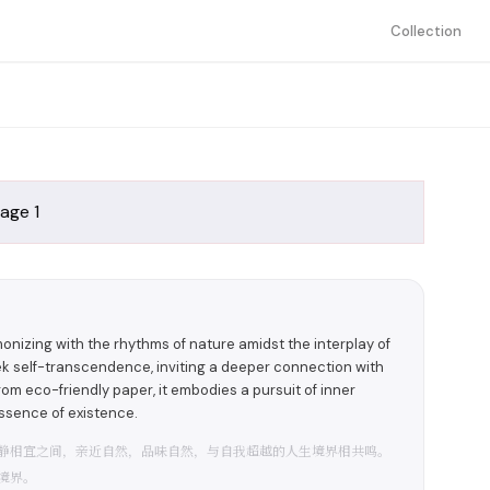
Collection
nizing with the rhythms of nature amidst the interplay of
ek self-transcendence, inviting a deeper connection with
om eco-friendly paper, it embodies a pursuit of inner
ssence of existence.
静相宜之间，亲近自然，品味自然，与自我超越的人生境界相共鸣。
境界。