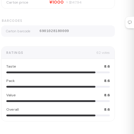
¥1000
Carton price
≈ $
147.94
BARCODES
Carton barcode
6901028180009
RATINGS
62
votes
Taste
8.6
Pack
8.6
Value
8.6
Overall
8.6