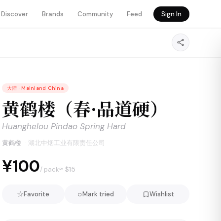
Discover
Brands
Community
Feed
Sign In
大陆
·
Mainland China
黄鹤楼（春·品道硬）
Huanghelou Pindao Spring Hard
黄鹤楼
·
湖北中烟工业有限责任公司
¥100
≈ $
15
/ pack
☆
○
Favorite
Mark tried
Wishlist