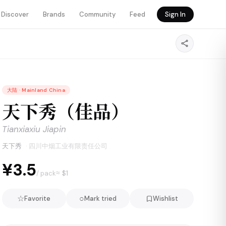
Discover
Brands
Community
Feed
Sign In
大陆
·
Mainland China
天下秀（佳品）
Tianxiaxiu Jiapin
天下秀
·
四川中烟工业有限责任公司
¥3.5
≈ $
1
/ pack
☆
○
Favorite
Mark tried
Wishlist