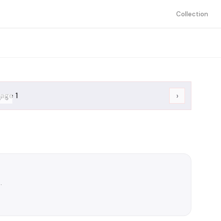
Collection
›
/
5
.