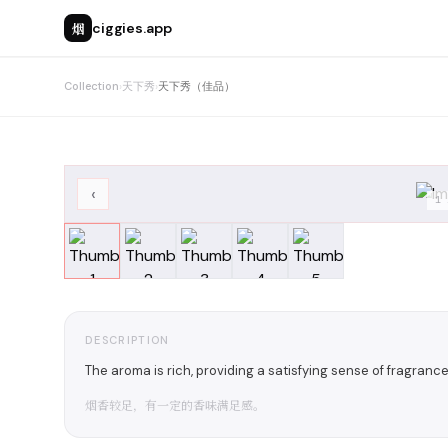
烟
ciggies.app
Collection
›
天下秀
›
天下秀（佳品）
‹
1
DESCRIPTION
The aroma is rich, providing a satisfying sense of fragrance
烟香较足，有一定的香味满足感。