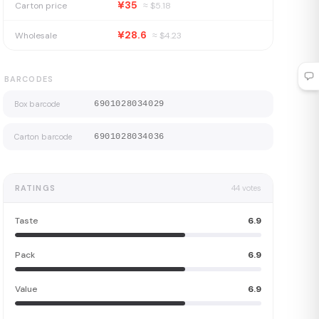
¥35
Carton price
≈ $
5.18
¥28.6
Wholesale
≈ $
4.23
BARCODES
Box barcode
6901028034029
Carton barcode
6901028034036
RATINGS
44
votes
Taste
6.9
Pack
6.9
Value
6.9