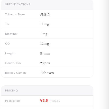
SPECIFICATIONS
烤烟型
Tobacco Type
11 mg
Tar
1 mg
Nicotine
12 mg
CO
84 mm
Length
20 pcs
Count / Box
10 boxes
Boxes / Carton
PRICING
¥3.5
Pack price
≈ $
0.52