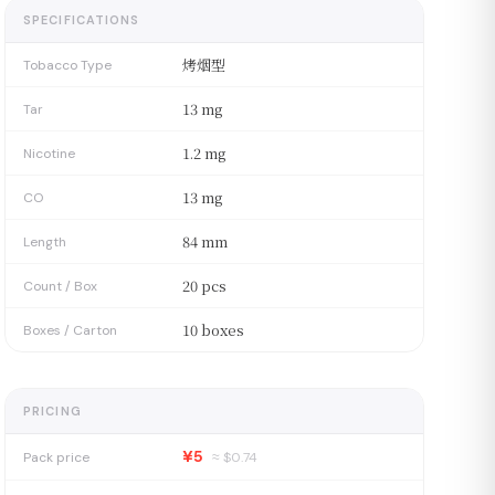
SPECIFICATIONS
烤烟型
Tobacco Type
13 mg
Tar
1.2 mg
Nicotine
13 mg
CO
84 mm
Length
20 pcs
Count / Box
10 boxes
Boxes / Carton
PRICING
¥5
Pack price
≈ $
0.74