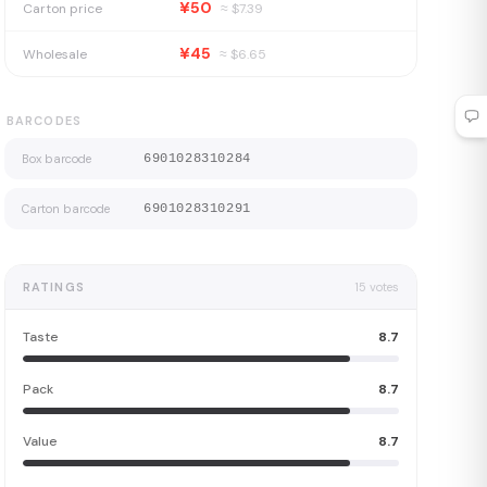
¥50
Carton price
≈ $
7.39
¥45
Wholesale
≈ $
6.65
BARCODES
Box barcode
6901028310284
Carton barcode
6901028310291
RATINGS
15
votes
Taste
8.7
Pack
8.7
Value
8.7