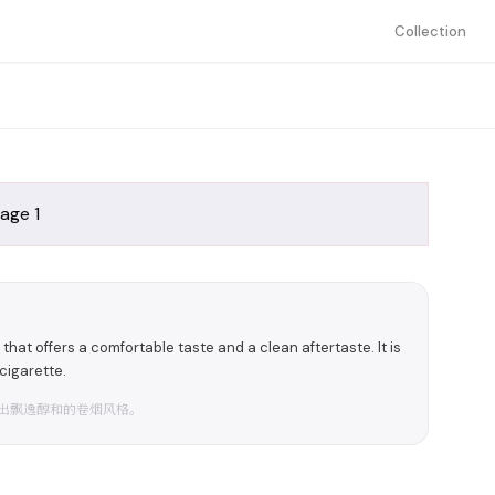
Collection
hat offers a comfortable taste and a clean aftertaste. It is
cigarette.
出飘逸醇和的卷烟风格。