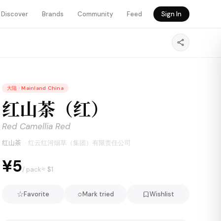
Discover
Brands
Community
Feed
Sign In
大陆
·
Mainland China
红山茶（红）
Red Camellia Red
红山茶
·
红云红河烟草（集团）有限责任公司
¥5
≈ $
1
/ pack
☆
○
Favorite
Mark tried
Wishlist