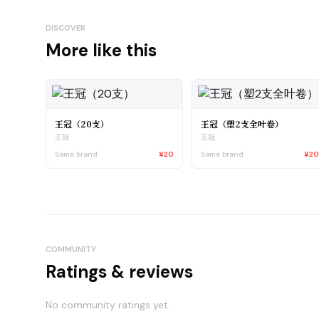
DISCOVER
More like this
王冠（20支）
王冠（塑2支全叶卷）
王冠
王冠
Same brand
¥20
Same brand
¥2
COMMUNITY
Ratings & reviews
No community ratings yet.