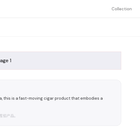
Collection
ma, this is a fast-moving cigar product that embodies a
雪茄产品。