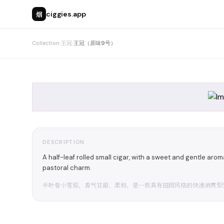
烟
ciggies.app
Collection
›
王冠
›
王冠（原味9号）
DESCRIPTION
A half-leaf rolled small cigar, with a sweet and gentle aro
pastoral charm.
半叶卷小雪茄，香气甘甜、柔和，是一款具有田园风格的快速消费型