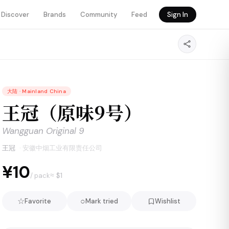
Discover
Brands
Community
Feed
Sign In
大陆
·
Mainland China
王冠（原味9号）
Wangguan Original 9
王冠
·
安徽中烟工业有限责任公司
¥10
≈ $
1
/ pack
☆
○
Favorite
Mark tried
Wishlist