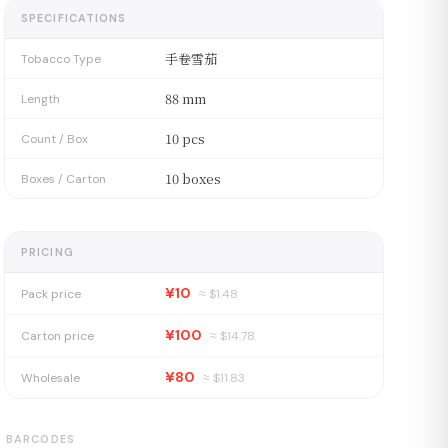
SPECIFICATIONS
手卷雪茄
Tobacco Type
88 mm
Length
10 pcs
Count / Box
10 boxes
Boxes / Carton
PRICING
¥10
Pack price
≈ $
1.48
¥100
Carton price
≈ $
14.78
¥80
Wholesale
≈ $
11.83
BARCODES