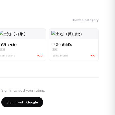
Browse category
王冠（万象）
王冠（黄山松）
王冠
王冠
Same brand
¥20
Same brand
¥10
Sign in to add your rating.
Sign in with Google