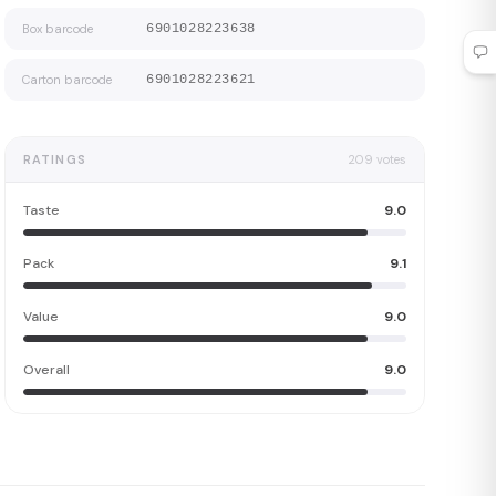
Box barcode
6901028223638
Carton barcode
6901028223621
RATINGS
209
votes
Taste
9.0
Pack
9.1
Value
9.0
Overall
9.0