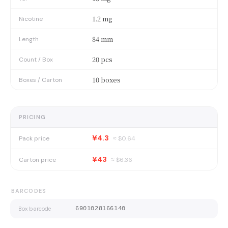
1.2 mg
Nicotine
84 mm
Length
20 pcs
Count / Box
10 boxes
Boxes / Carton
PRICING
¥4.3
Pack price
≈ $
0.64
¥43
Carton price
≈ $
6.36
BARCODES
Box barcode
6901028166140