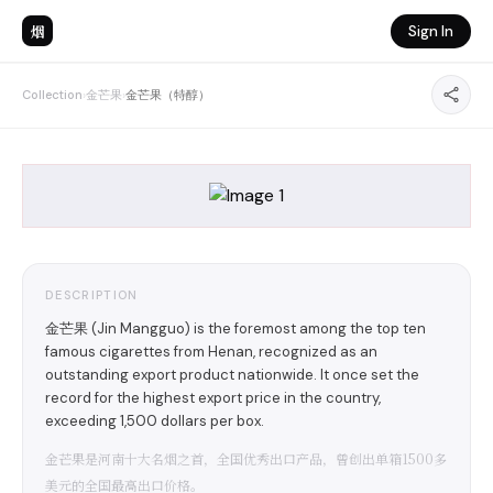
烟
Sign In
Collection
›
金芒果
›
金芒果（特醇）
DESCRIPTION
金芒果 (Jin Mangguo) is the foremost among the top ten
famous cigarettes from Henan, recognized as an
outstanding export product nationwide. It once set the
record for the highest export price in the country,
exceeding 1,500 dollars per box.
金芒果是河南十大名烟之首，全国优秀出口产品，曾创出单箱1500多
美元的全国最高出口价格。