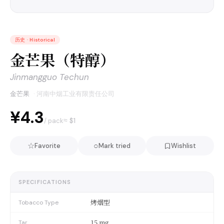
历史
·
Historical
金芒果（特醇）
Jinmangguo Techun
金芒果
·
河南中烟工业有限责任公司
¥4.3
≈ $
1
/ pack
☆
○
Favorite
Mark tried
Wishlist
SPECIFICATIONS
烤烟型
Tobacco Type
15 mg
Tar