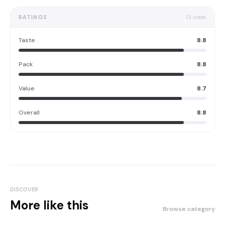
RATINGS
13
votes
Taste
8.8
Pack
8.8
Value
8.7
Overall
8.8
DISCOVER
More like this
Browse category