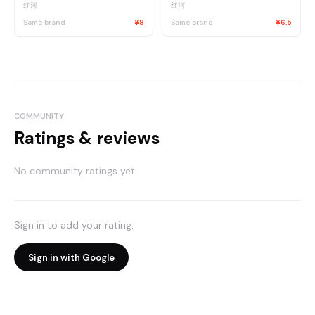
红河
红河
Same brand
¥8
Same brand
¥6.5
COMMUNITY
Ratings & reviews
No community ratings yet.
Sign in to add your rating.
Sign in with Google