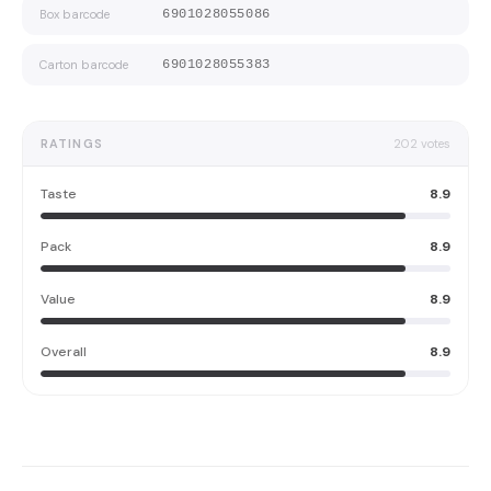
Box barcode
6901028055086
Carton barcode
6901028055383
RATINGS
202
votes
Taste
8.9
Pack
8.9
Value
8.9
Overall
8.9