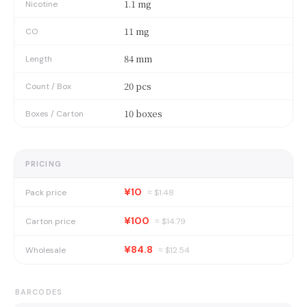
1.1 mg
Nicotine
11 mg
CO
84 mm
Length
20 pcs
Count / Box
10 boxes
Boxes / Carton
PRICING
¥10
Pack price
≈ $
1.48
¥100
Carton price
≈ $
14.79
¥84.8
Wholesale
≈ $
12.54
BARCODES