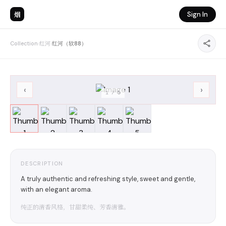
烟
Sign In
Collection
›
红河
›
红河（软88）
‹
›
1
/
5
DESCRIPTION
A truly authentic and refreshing style, sweet and gentle,
with an elegant aroma.
纯正的清香风格，甘甜柔纯、芳香清雅。