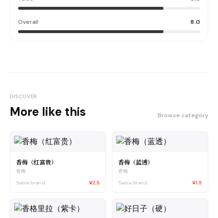
Overall
8.0
DISCOVER
More like this
Browse category
香梅（红富贵）
香梅（蓝透）
香梅
香梅
Same brand
¥2.5
Same brand
¥1.5