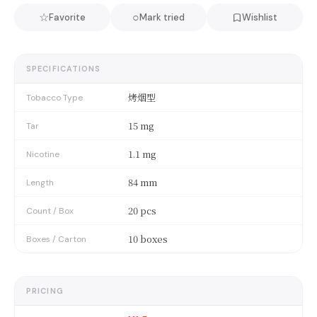
☆
○
Favorite
Mark tried
Wishlist
SPECIFICATIONS
烤烟型
Tobacco Type
15 mg
Tar
1.1 mg
Nicotine
84 mm
Length
20 pcs
Count / Box
10 boxes
Boxes / Carton
PRICING