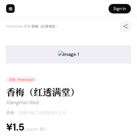
烟
Sign In
Collection
›
香梅
›
香梅（红透满堂）
历史
·
Historical
香梅（红透满堂）
Xiangmei Red
香梅
·
安徽中烟工业有限责任公司
¥1.5
≈ $
0
/ pack