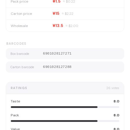
¥1.5
Pack price
≈ $
0.22
¥15
Carton price
≈ $
2.22
¥13.5
Wholesale
≈ $
2.00
BARCODES
Box barcode
6901028127271
Carton barcode
6901028127288
RATINGS
26
votes
Taste
8.0
Pack
8.0
Value
8.0