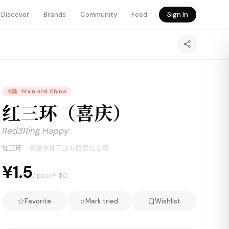
Discover
Brands
Community
Feed
Sign In
大陆
·
Mainland China
红三环（喜庆）
Red3Ring Happy
红三环
·
安徽中烟工业有限责任公司
¥1.5
≈ $
0
/ pack
☆
○
Favorite
Mark tried
Wishlist