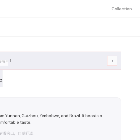
Collection
›
/
7
m Yunnan, Guizhou, Zimbabwe, and Brazil. It boasts a
mfortable taste.
清香突出，口感舒适。