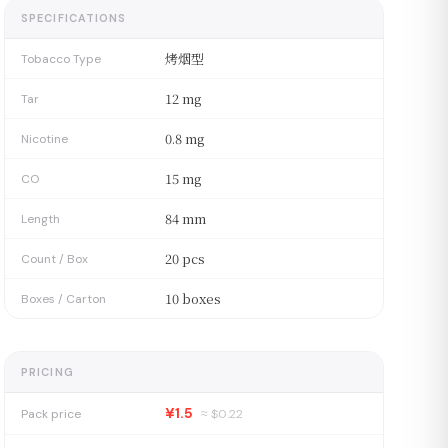
SPECIFICATIONS
烤烟型
Tobacco Type
12 mg
Tar
0.8 mg
Nicotine
15 mg
CO
84 mm
Length
20 pcs
Count / Box
10 boxes
Boxes / Carton
PRICING
¥1.5
Pack price
≈ $
0.22