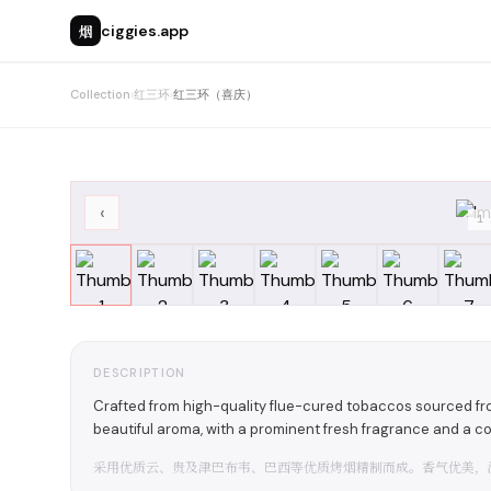
烟
ciggies.app
Collection
›
红三环
›
红三环（喜庆）
‹
1
DESCRIPTION
Crafted from high-quality flue-cured tobaccos sourced fro
beautiful aroma, with a prominent fresh fragrance and a co
采用优质云、贵及津巴布韦、巴西等优质烤烟精制而成。香气优美，