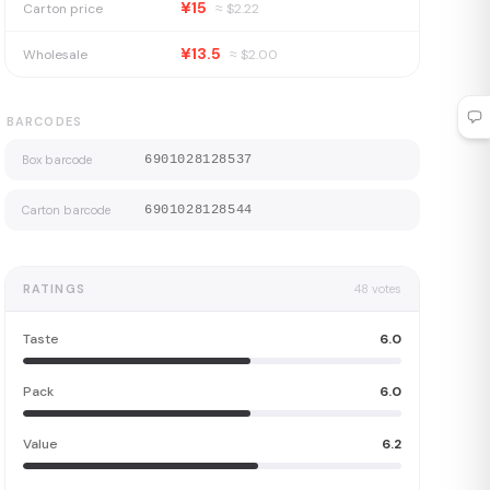
¥15
Carton price
≈ $
2.22
¥13.5
Wholesale
≈ $
2.00
BARCODES
Box barcode
6901028128537
Carton barcode
6901028128544
RATINGS
48
votes
Taste
6.0
Pack
6.0
Value
6.2