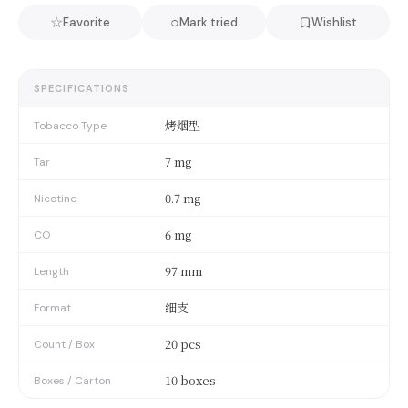
☆
○
Favorite
Mark tried
Wishlist
SPECIFICATIONS
烤烟型
Tobacco Type
7 mg
Tar
0.7 mg
Nicotine
6 mg
CO
97 mm
Length
细支
Format
20 pcs
Count / Box
10 boxes
Boxes / Carton