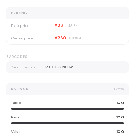
PRICING
¥26
Pack price
≈ $
3.84
¥260
Carton price
≈ $
38.45
BARCODES
Carton barcode
6901028090049
RATINGS
1
votes
Taste
10.0
Pack
10.0
Value
10.0