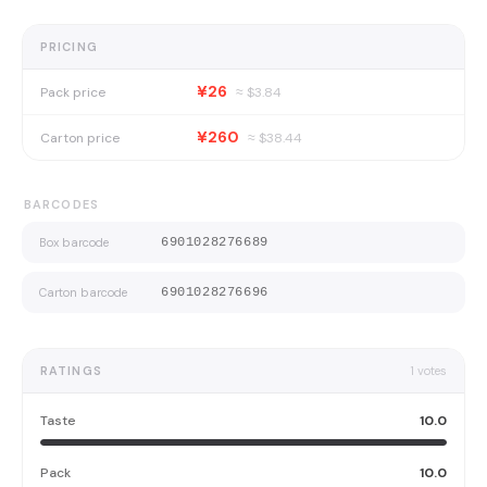
PRICING
¥26
Pack price
≈ $
3.84
¥260
Carton price
≈ $
38.44
BARCODES
Box barcode
6901028276689
Carton barcode
6901028276696
RATINGS
1
votes
Taste
10.0
Pack
10.0