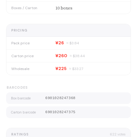
10 boxes
Boxes / Carton
PRICING
¥26
Pack price
≈ $
3.84
¥260
Carton price
≈ $
38.44
¥225
Wholesale
≈ $
33.27
BARCODES
Box barcode
6901028247368
Carton barcode
6901028247375
RATINGS
622
votes