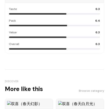
Taste
6.3
Pack
6.4
Value
6.3
Overall
6.3
DISCOVER
More like this
Browse category