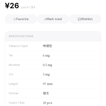
¥26
≈ $
4
/ pack
☆
○
Favorite
Mark tried
Wishlist
SPECIFICATIONS
烤烟型
Tobacco Type
6 mg
Tar
0.5 mg
Nicotine
5 mg
CO
97 mm
Length
细支
Format
20 pcs
Count / Box