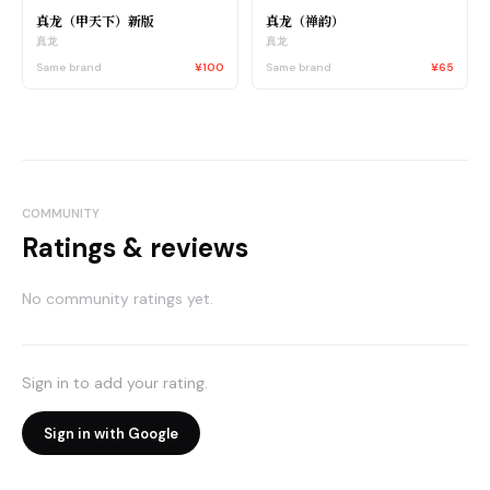
真龙（甲天下）新版
真龙（禅韵）
真龙
真龙
Same brand
¥100
Same brand
¥65
COMMUNITY
Ratings & reviews
No community ratings yet.
Sign in to add your rating.
Sign in with Google