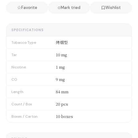
☆
○
Favorite
Mark tried
Wishlist
SPECIFICATIONS
烤烟型
Tobacco Type
10 mg
Tar
1 mg
Nicotine
9 mg
CO
84 mm
Length
20 pcs
Count / Box
10 boxes
Boxes / Carton