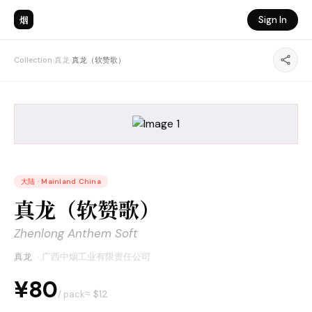
烟
Sign In
Collection
›
真龙
›
真龙（软赞歌）
大陆
·
Mainland China
真龙（软赞歌）
Zhenlong Anthem Soft
真龙
·
广西中烟工业有限责任公司
¥80
≈ $
12
/ pack