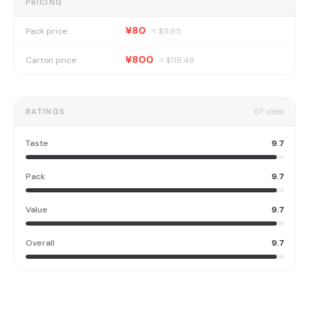
PRICING
¥80
Pack price
≈ $
11.85
¥800
Carton price
≈ $
118.48
RATINGS
67
votes
Taste
9.7
Pack
9.7
Value
9.7
Overall
9.7