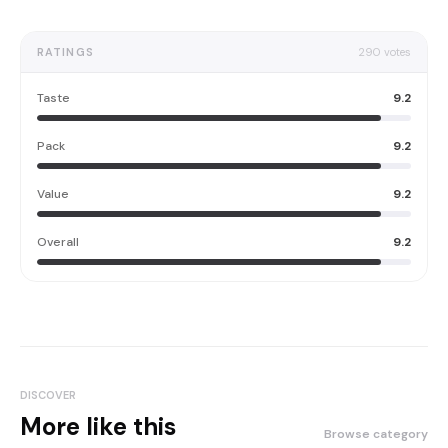
RATINGS
290
votes
Taste
9.2
Pack
9.2
Value
9.2
Overall
9.2
DISCOVER
More like this
Browse category