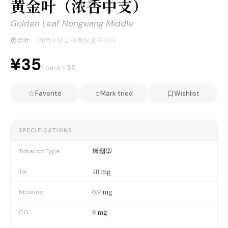
黄金叶（浓香中支）
Golden Leaf Nongxiang Middle
黄金叶
·
河南中烟工业有限责任公司
¥35
≈ $
5
/ pack
☆
○
Favorite
Mark tried
Wishlist
SPECIFICATIONS
烤烟型
Tobacco Type
10 mg
Tar
0.9 mg
Nicotine
9 mg
CO