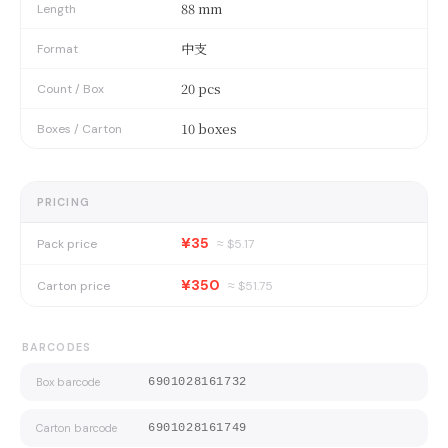
88 mm
Length
中支
Format
20 pcs
Count / Box
10 boxes
Boxes / Carton
PRICING
¥35
Pack price
≈ $
5.17
¥350
Carton price
≈ $
51.75
BARCODES
Box barcode
6901028161732
Carton barcode
6901028161749