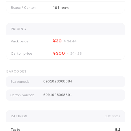
10 boxes
Boxes / Carton
PRICING
¥30
Pack price
≈ $
4.44
¥300
Carton price
≈ $
44.38
BARCODES
Box barcode
6901028008884
Carton barcode
6901028008891
RATINGS
300
votes
Taste
8.2