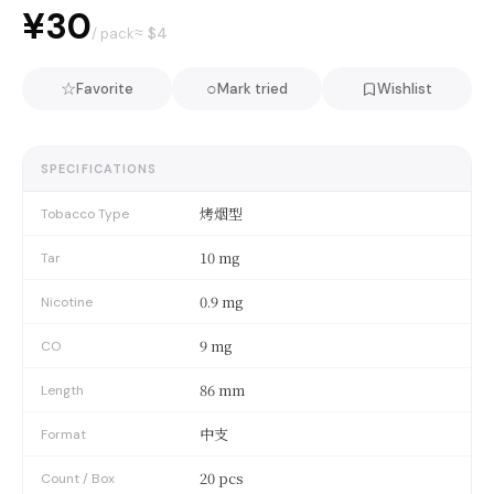
¥30
≈ $
4
/ pack
☆
○
Favorite
Mark tried
Wishlist
SPECIFICATIONS
烤烟型
Tobacco Type
10 mg
Tar
0.9 mg
Nicotine
9 mg
CO
86 mm
Length
中支
Format
20 pcs
Count / Box