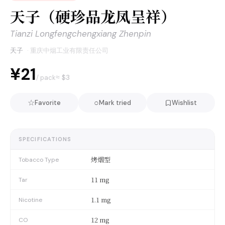
天子（硬珍品龙凤呈祥）
Tianzi Longfengchengxiang Zhenpin
天子
·
重庆中烟工业有限责任公司
¥21
≈ $
3
/ pack
☆
○
Favorite
Mark tried
Wishlist
SPECIFICATIONS
烤烟型
Tobacco Type
11 mg
Tar
1.1 mg
Nicotine
12 mg
CO