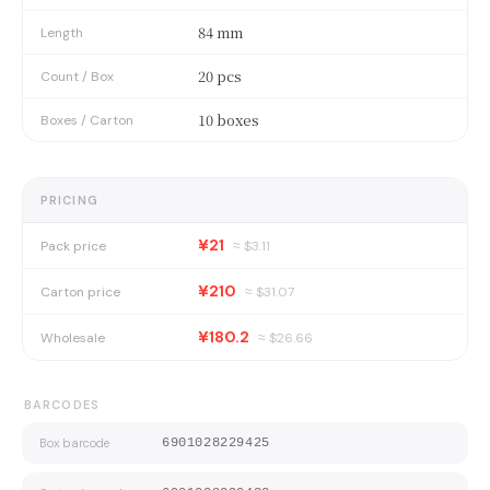
84 mm
Length
20 pcs
Count / Box
10 boxes
Boxes / Carton
PRICING
¥21
Pack price
≈ $
3.11
¥210
Carton price
≈ $
31.07
¥180.2
Wholesale
≈ $
26.66
BARCODES
Box barcode
6901028229425