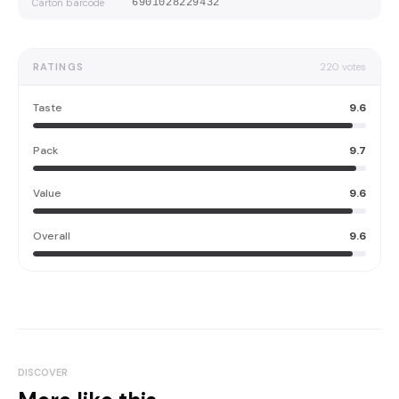
Carton barcode
6901028229432
RATINGS
220
votes
Taste
9.6
Pack
9.7
Value
9.6
Overall
9.6
DISCOVER