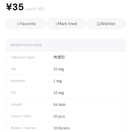
¥35
≈ $
5
/ pack
☆
○
Favorite
Mark tried
Wishlist
SPECIFICATIONS
烤烟型
Tobacco Type
10 mg
Tar
1 mg
Nicotine
10 mg
CO
84 mm
Length
20 pcs
Count / Box
10 boxes
Boxes / Carton