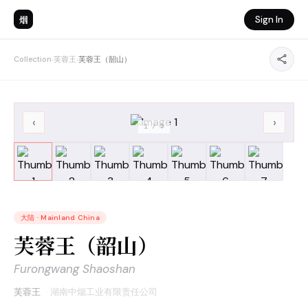
烟
Sign In
Collection
›
芙蓉王
›
芙蓉王（韶山）
‹
›
1
/
7
大陆
·
Mainland China
芙蓉王（韶山）
Furongwang Shaoshan
芙蓉王
·
湖南中烟工业有限责任公司