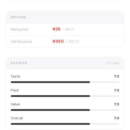
PRICING
¥35
Pack price
≈ $
5.17
¥350
Carton price
≈ $
51.75
RATINGS
112
votes
Taste
7.3
Pack
7.3
Value
7.3
Overall
7.3