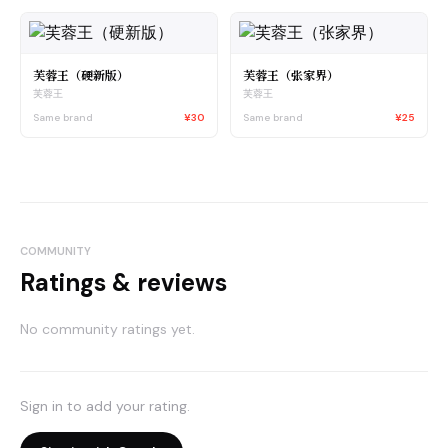
芙蓉王（硬新版）
芙蓉王（张家界）
芙蓉王
芙蓉王
Same brand
¥30
Same brand
¥25
COMMUNITY
Ratings & reviews
No community ratings yet.
Sign in to add your rating.