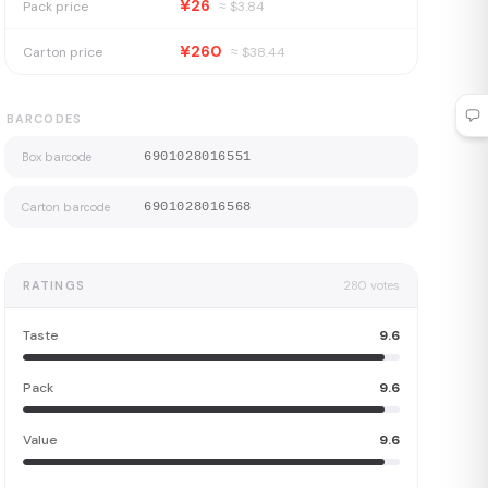
¥26
Pack price
≈ $
3.84
¥260
Carton price
≈ $
38.44
BARCODES
Box barcode
6901028016551
Carton barcode
6901028016568
RATINGS
280
votes
Taste
9.6
Pack
9.6
Value
9.6