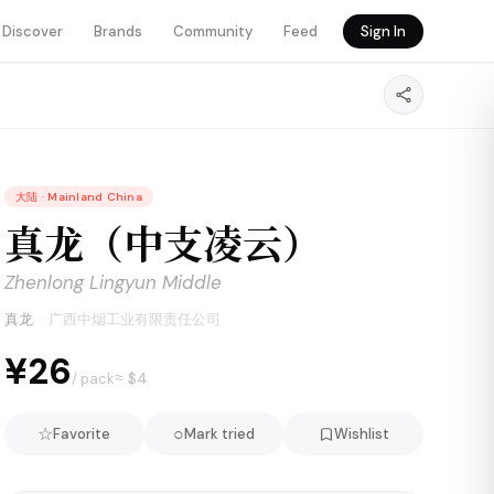
Discover
Brands
Community
Feed
Sign In
大陆
·
Mainland China
真龙（中支凌云）
Zhenlong Lingyun Middle
真龙
·
广西中烟工业有限责任公司
¥26
≈ $
4
/ pack
☆
○
Favorite
Mark tried
Wishlist