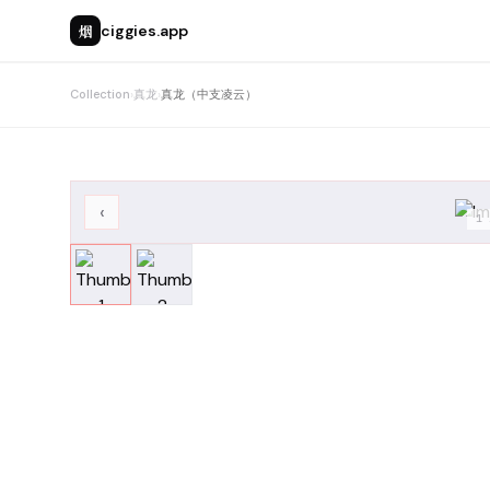
烟
ciggies.app
Collection
›
真龙
›
真龙（中支凌云）
‹
1