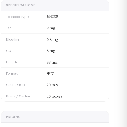
SPECIFICATIONS
烤烟型
Tobacco Type
9 mg
Tar
0.8 mg
Nicotine
8 mg
CO
89 mm
Length
中支
Format
20 pcs
Count / Box
10 boxes
Boxes / Carton
PRICING