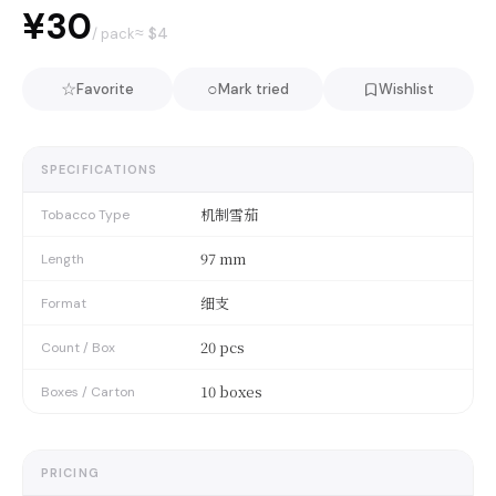
¥30
≈ $
4
/ pack
☆
○
Favorite
Mark tried
Wishlist
SPECIFICATIONS
机制雪茄
Tobacco Type
97 mm
Length
细支
Format
20 pcs
Count / Box
10 boxes
Boxes / Carton
PRICING