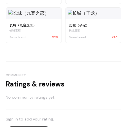
长城（九寨之恋）
长城（子龙）
长城雪茄
长城雪茄
Same brand
¥20
Same brand
¥20
COMMUNITY
Ratings & reviews
No community ratings yet.
Sign in to add your rating.