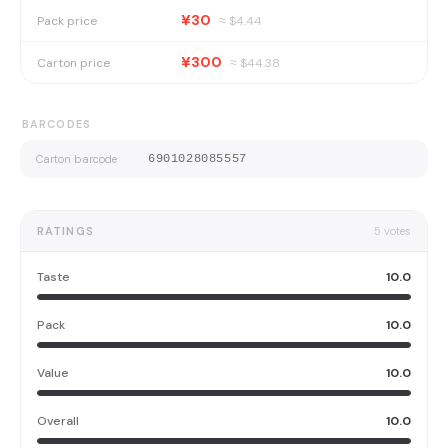
¥30
Pack price
≈ $
4.44
¥300
Carton price
≈ $
44.38
BARCODES
Carton barcode
6901028085557
RATINGS
5
votes
Taste
10.0
Pack
10.0
Value
10.0
Overall
10.0