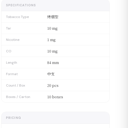
SPECIFICATIONS
烤烟型
Tobacco Type
10 mg
Tar
1 mg
Nicotine
10 mg
CO
84 mm
Length
中支
Format
20 pcs
Count / Box
10 boxes
Boxes / Carton
PRICING