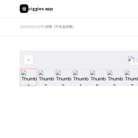
烟
ciggies.app
Collection
›
好猫
›
好猫（中支金丝猴）
‹
1