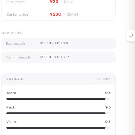
¥23
Pack price
≈ $
3.40
¥230
Carton price
≈ $
34.01
BARCODES
Box barcode
6901028937610
Carton barcode
6901028937627
RATINGS
276
votes
Taste
9.5
Pack
9.5
Value
9.5