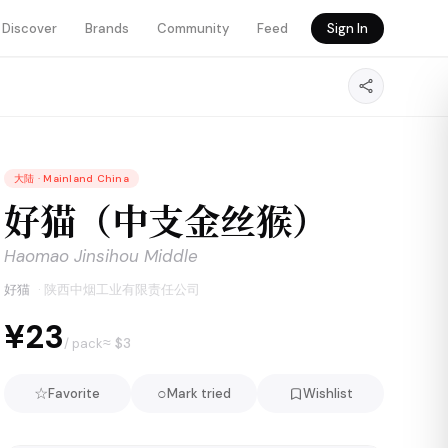
Discover
Brands
Community
Feed
Sign In
大陆
·
Mainland China
好猫（中支金丝猴）
Haomao Jinsihou Middle
好猫
·
陕西中烟工业有限责任公司
¥23
≈ $
3
/ pack
☆
○
Favorite
Mark tried
Wishlist