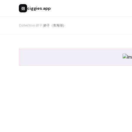
烟
ciggies.app
Collection
›
娇子
›
娇子（青海湖）