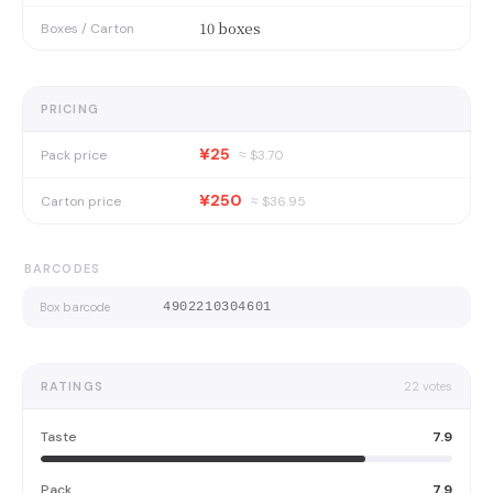
10 boxes
Boxes / Carton
PRICING
¥25
Pack price
≈ $
3.70
¥250
Carton price
≈ $
36.95
BARCODES
Box barcode
4902210304601
RATINGS
22
votes
Taste
7.9
Pack
7.9