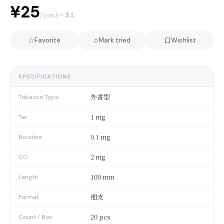
¥25
≈ $
4
/ pack
☆
○
Favorite
Mark tried
Wishlist
SPECIFICATIONS
外香型
Tobacco Type
1 mg
Tar
0.1 mg
Nicotine
2 mg
CO
100 mm
Length
细支
Format
20 pcs
Count / Box