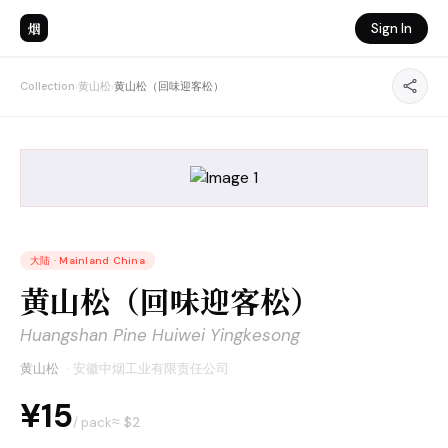
烟
Sign In
Collection
›
黄山松
›
黄山松（回味迎客松）
大陆
·
Mainland China
黄山松（回味迎客松）
Huangshan Pine Huiwei Yingkesong
黄山松
·
安徽中烟工业有限责任公司
¥15
≈ $
2
/ pack