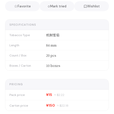
☆
○
Favorite
Mark tried
Wishlist
SPECIFICATIONS
机制雪茄
Tobacco Type
84 mm
Length
20 pcs
Count / Box
10 boxes
Boxes / Carton
PRICING
¥15
Pack price
≈ $
2.22
¥150
Carton price
≈ $
22.18