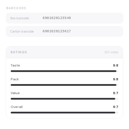
BARCODES
Box barcode
6901028123549
Carton barcode
6901028123617
RATINGS
201
votes
Taste
9.8
Pack
9.8
Value
9.7
Overall
9.7