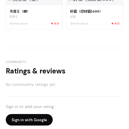
芙蓉王（硬）
好猫（招财猫1600）
芙蓉王
好猫
Similar price
★
4.0
Similar price
★
4.0
COMMUNITY
Ratings & reviews
No community ratings yet.
Sign in to add your rating.
Sign in with Google